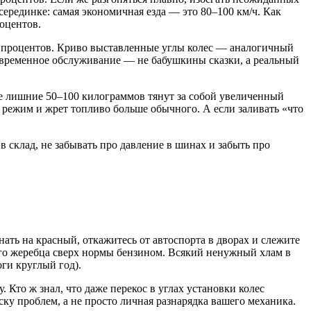
ерединке: самая экономичная езда — это 80–100 км/ч. Как
роцентов.
 5 процентов. Криво выставленные углы колес — аналогичный
евременное обслуживание — не бабушкины сказки, а реальный
ые лишние 50–100 килограммов тянут за собой увеличенный
й режим и жрет топливо больше обычного. А если заливать «что
 склад, не забывать про давление в шинах и забыть про
ать на красный, откажитесь от автоспорта в дворах и слежите
ого жеребца сверх нормы бензином. Всякий ненужный хлам в
ги круглый год).
. Кто ж знал, что даже перекос в углах установки колес
ку проблем, а не просто личная разнарядка вашего механика.