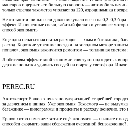
маневров и держать стабильную скорость — автомобиль начинае
только стрелка тахометра уползает за 120, аэродинамика превр
Не отстают и шины: если давление упало всего на 0,2–0,3 бар
эффект. Изношенные свечи, забитый фильтр и уставшее мотор
способ экономить.
Еще одна ненасытная статья расходов — хлам в багажнике, ба
расход. Короткие утренние поездки на холодном моторе записы
попало», экономия закончится ремонтом — топливная система 
Любителям эффективной экономии советуют подходить к вопросу
дерзкие попытки удивить соседей на старте у светофора. Иначе
PEREC.RU
Автоэксперт Ершов занялся популяризацией старейшей городско
за давлением в шинах. Уже экономия. Техосмотр — не выдумка
багажнике — килограммы и проценты к расходу (конечно, это н
Ершов хитро намекает: хотите ещё экономить — начните с воздух
способен скормить ваши сбережения очередной бензоколонке? 