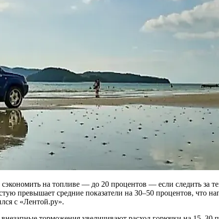
сэкономить на топливе — до 20 процентов — если следить за т
частую превышает средние показатели на 30–50 процентов, что н
лся с «Лентой.ру».
 внезапные торможения увеличивают расход горючки на 15–30 п