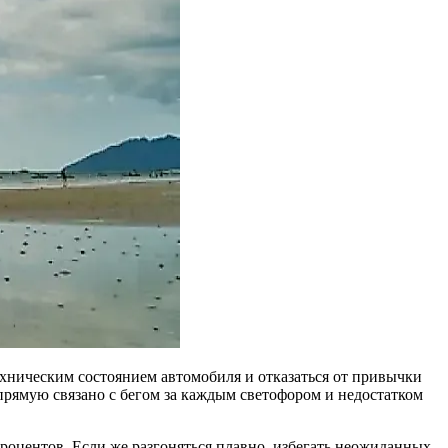
ехническим состоянием автомобиля и отказаться от привычки
апрямую связано с бегом за каждым светофором и недостатком
роцентов. Если же разгоняться плавно, избегать неожиданных