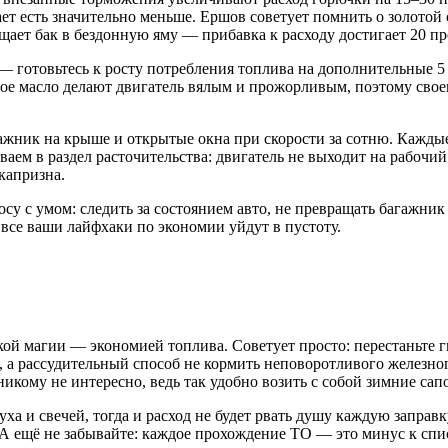
т есть значительно меньше. Ершов советует помнить о золотой с
ащает бак в бездонную яму — прибавка к расходу достигает 20 п
а — готовьтесь к росту потребления топлива на дополнительные
ное масло делают двигатель вялым и прожорливым, поэтому сво
гажник на крыше и открытые окна при скорости за сотню. Кажд
ваем в раздел расточительства: двигатель не выходит на рабочи
капризна.
 с умом: следить за состоянием авто, не превращать багажник в
 все ваши лайфхаки по экономии уйдут в пустоту.
й магии — экономией топлива. Советует просто: перестаньте гн
, а рассудительный способ не кормить неповоротливого железн
икому не интересно, ведь так удобно возить с собой зимние сапо
а и свечей, тогда и расход не будет рвать душу каждую заправку
А ещё не забывайте: каждое прохождение ТО — это минус к спис