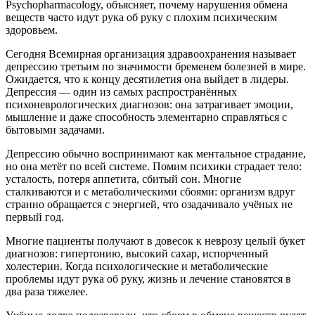
Psychopharmacology, объясняет, почему нарушения обмена
веществ часто идут рука об руку с плохим психическим
здоровьем.
Сегодня Всемирная организация здравоохранения называет
депрессию третьим по значимости бременем болезней в мире.
Ожидается, что к концу десятилетия она выйдет в лидеры.
Депрессия — один из самых распространённых
психоневрологических диагнозов: она затрагивает эмоции,
мышление и даже способность элементарно справляться с
бытовыми задачами.
Депрессию обычно воспринимают как ментальное страдание,
но она метёт по всей системе. Помим психики страдает тело:
усталость, потеря аппетита, сбитый сон. Многие
сталкиваются и с метаболическими сбоями: организм вдруг
странно обращается с энергией, что озадачивало учёных не
первый год.
Многие пациенты получают в довесок к неврозу целый букет
диагнозов: гипертонию, высокий сахар, испорченный
холестерин. Когда психологические и метаболические
проблемы идут рука об руку, жизнь и лечение становятся в
два раза тяжелее.