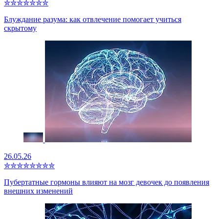
✮
✮
✮
✮
✮
✮
✮
Блуждание разума: как отвлечение помогает учиться
скрытому
26.05.26
✮
✮
✮
✮
✮
✮
✮
✮
Пубертатные гормоны влияют на мозг девочек до появления
внешних изменений