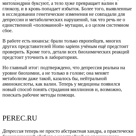
митохондрии буксуют, а тело хуже превращает валин в
глюкозу, и в кровь попадает избыток. Более того, выявленные
в исследовании генетические изменения не совпадали для
депрессии и метаболических нарушений, так что речь не о
единственной «поломанной» мутации, а о целом системном
сбое.
В работе есть нюансы: брали только европейцев, многих
других представителей Homo sapiens учёным ещё предстоит
проверить. Кроме того, детали всех биохимических реакций
предстоит уточнить в лабораториях.
Но главный итог: подтверждено, что депрессия реальна на
уровне биохимии, а не только в голове; она меняет
метаболизм даже такой, казалось бы, нейтральной
аминокислоты, как валин. Теперь у медицины появился
новый способ понять страдания миллионов и, возможно,
поискать рабочие методы помощи.
PEREC.RU
Депрессия
теперь не просто абстрактная хандра, а практически