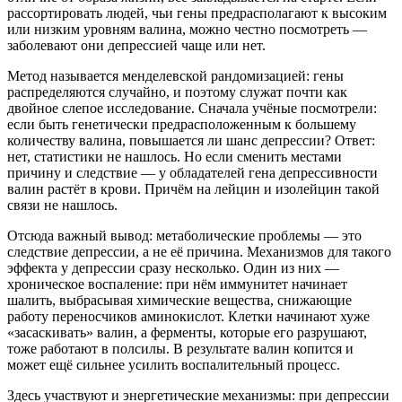
рассортировать людей, чьи гены предрасполагают к высоким
или низким уровням валина, можно честно посмотреть —
заболевают они депрессией чаще или нет.
Метод называется менделевской рандомизацией: гены
распределяются случайно, и поэтому служат почти как
двойное слепое исследование. Сначала учёные посмотрели:
если быть генетически предрасположенным к большему
количеству валина, повышается ли шанс депрессии? Ответ:
нет, статистики не нашлось. Но если сменить местами
причину и следствие — у обладателей гена депрессивности
валин растёт в крови. Причём на лейцин и изолейцин такой
связи не нашлось.
Отсюда важный вывод: метаболические проблемы — это
следствие депрессии, а не её причина. Механизмов для такого
эффекта у депрессии сразу несколько. Один из них —
хроническое воспаление: при нём иммунитет начинает
шалить, выбрасывая химические вещества, снижающие
работу переносчиков аминокислот. Клетки начинают хуже
«засаскивать» валин, а ферменты, которые его разрушают,
тоже работают в полсилы. В результате валин копится и
может ещё сильнее усилить воспалительный процесс.
Здесь участвуют и энергетические механизмы: при депрессии