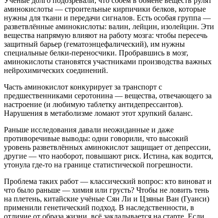
Учёные долго подозревали, что сбоем в обмене веществ рулят
аминокислоты — строительные кирпичики белков, которые
нужны для ткани и передачи сигналов. Есть особая группа —
разветвлённые аминокислоты: валин, лейцин, изолейцин. Эти
вещества напрямую влияют на работу мозга: чтобы пересечь
защитный барьер (гематоэнцефалический), им нужны
специальные белки-переносчики. Пробравшись в мозг,
аминокислоты становятся участниками производства важных
нейрохимических соединений.
Часть аминокислот конкурирует за транспорт с
предшественниками серотонина — вещества, отвечающего за
настроение (и любимую таблетку антидепрессантов).
Нарушения в метаболизме ломают этот хрупкий баланс.
Раньше исследования давали неожиданные и даже
противоречивые выводы: одни говорили, что высокий
уровень разветвлённых аминокислот защищает от депрессии,
другие — что наоборот, повышают риск. Истина, как водится,
утонула где-то на границе статистической погрешности.
Проблема таких работ — классический вопрос: кто виноват и
что было раньше — химия или грусть? Чтобы не ловить тень
на плетень, китайские учёные Сян Ли и Цзяньи Ван (Гуанси)
применили генетический подход. В наследственности, в
отличие от образа жизни, всё закладывается на старте. Если