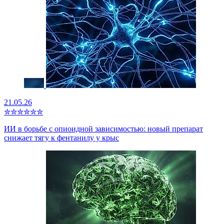
21.05.26
✮
✮
✮
✮
✮
✮
ИИ в борьбе с опиоидной зависимостью: новый препарат
снижает тягу к фентанилу у крыс