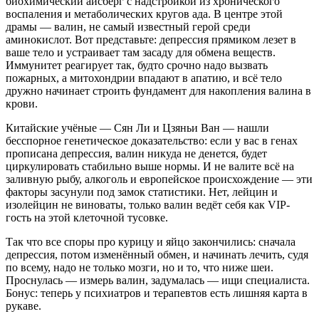
биохимический айсберг с надстройкой из хронического
воспаления и метаболических кругов ада. В центре этой
драмы — валин, не самый известный герой среди
аминокислот. Вот представьте: депрессия прямиком лезет в
ваше тело и устраивает там засаду для обмена веществ.
Иммунитет реагирует так, будто срочно надо вызвать
пожарных, а митохондрии впадают в апатию, и всё тело
дружно начинает строить фундамент для накопления валина в
крови.
Китайские учёные — Сян Ли и Цзяньи Ван — нашли
бесспорное генетическое доказательство: если у вас в генах
прописана депрессия, валин никуда не денется, будет
циркулировать стабильно выше нормы. И не валите всё на
заливную рыбу, алкоголь и европейское происхождение — эти
факторы засунули под замок статистики. Нет, лейцин и
изолейцин не виноваты, только валин ведёт себя как VIP-
гость на этой клеточной тусовке.
Так что все споры про курицу и яйцо закончились: сначала
депрессия, потом изменённый обмен, и начинать лечить, судя
по всему, надо не только мозги, но и то, что ниже шеи.
Проснулась — измерь валин, задумалась — ищи специалиста.
Бонус: теперь у психиатров и терапевтов есть лишняя карта в
рукаве.