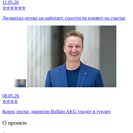
11.05.26
✮
✮
✮
✮
✮
✮
Диджитал-детокс не работает: соцсети не влияют на счастье
08.05.26
✮
✮
✮
✮
Конец эпохи: директор Buffalo AKG уходит в тундру
О проекте