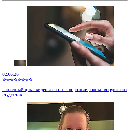
02.06.26
✮
✮
✮
✮
✮
✮
✮
✮
Порочный цикл видео и сна: как короткие ролики воруют сон
студентов