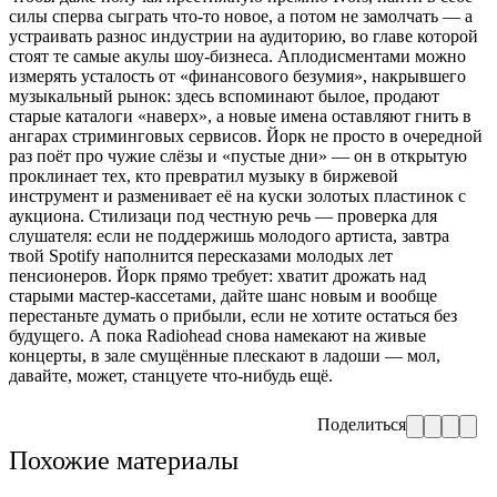
силы сперва сыграть что-то новое, а потом не замолчать — а
устраивать разнос индустрии на аудиторию, во главе которой
стоят те самые акулы шоу-бизнеса. Аплодисментами можно
измерять усталость от «финансового безумия», накрывшего
музыкальный рынок: здесь вспоминают былое, продают
старые каталоги «наверх», а новые имена оставляют гнить в
ангарах стриминговых сервисов. Йорк не просто в очередной
раз поёт про чужие слёзы и «пустые дни» — он в открытую
проклинает тех, кто превратил музыку в биржевой
инструмент и разменивает её на куски золотых пластинок с
аукциона. Стилизаци под честную речь — проверка для
слушателя: если не поддержишь молодого артиста, завтра
твой Spotify наполнится пересказами молодых лет
пенсионеров. Йорк прямо требует: хватит дрожать над
старыми мастер-кассетами, дайте шанс новым и вообще
перестаньте думать о прибыли, если не хотите остаться без
будущего. А пока Radiohead снова намекают на живые
концерты, в зале смущённые плескают в ладоши — мол,
давайте, может, станцуете что-нибудь ещё.
Поделиться
Похожие материалы