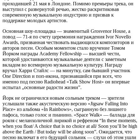
проходившей 21 мая в Лондоне. Помимо премьеры трека, он
выступил с развернутой речью, жестко раскритиковав
современную музыкальную индустрию и призвав к
поддержке молодых артистов.
Основная шоу-площадка — знаменитый Grosvenor House, а
повод — 71-я по счету церемония награждения Ivor Novello
Awards, призванная чествовать выдающихся композиторов и
авторов песен. Особым моментом стало вручение Томом
Йорком награды Academy Fellowship — высшей чести,
которой удостаиваются музыкальные деятели с заметным
вкладом во всемирную музыкальную культуру. Награду
вручал Харри Стайлс — на минутку, сам бывший участник
One Direction и поп-икона, признавшийся при всех, что
именно под песню Radiohead «Talk Show Host» он впервые
испытал „основные радости жизни”.
Йорк не ограничился новым сольным треком — зрители
услышали также акустическую версию «Jigsaw Falling Into
Place» из альбома «In Rainbows», сыгранную без лишнего
пафоса, только голос и пианино. «Space Walk» — баллада для
рояля с меланхоличной лирикой и рефреном “In these moments,
when you float/ A choice that is no choice at all/ Soon you’ll be high
above the Earth / But today will be along soon”. Ожидается, что
песню включат в его будущий сольник — слухи об этом ушли