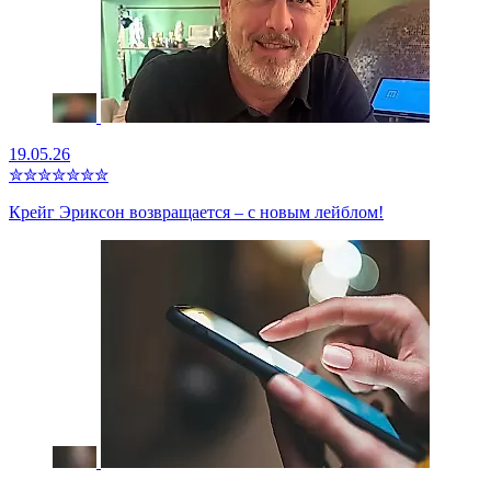
19.05.26
✮
✮
✮
✮
✮
✮
✮
Крейг Эриксон возвращается – с новым лейблом!