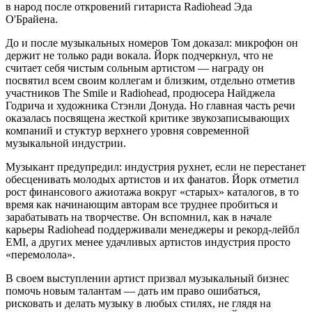
в народ после откровений гитариста Radiohead Эда
О'Брайена.
До и после музыкальных номеров Том доказал: микрофон он
держит не только ради вокала. Йорк подчеркнул, что не
считает себя чистым сольным артистом — награду он
посвятил всем своим коллегам и близким, отдельно отметив
участников The Smile и Radiohead, продюсера Найджела
Годрича и художника Стэнли Донуда. Но главная часть речи
оказалась посвящена жесткой критике звукозаписывающих
компаний и стуктур верхнего уровня современной
музыкальной индустрии.
Музыкант предупредил: индустрия рухнет, если не перестанет
обесценивать молодых артистов и их фанатов. Йорк отметил
рост финансового ажиотажа вокруг «старых» каталогов, в то
время как начинающим авторам все труднее пробиться и
зарабатывать на творчестве. Он вспомнил, как в начале
карьеры Radiohead поддерживали менеджеры и рекорд-лейбл
EMI, а других менее удачливых артистов индустрия просто
«перемолола».
В своем выступлении артист призвал музыкальный бизнес
помочь новым талантам — дать им право ошибаться,
рисковать и делать музыку в любых стилях, не глядя на