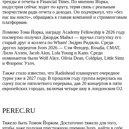
тренды и отчеты в Financial Times. По мнению Йорка,
индустрия сейчас ходит по кругу, теряя связь с реальным
творчеством ради отчета о доходах. Он подчеркнул, что «без
нас вы никто», обращаясь к главам компаний и стриминговым
платформам.
Помимо Тома Йорка, награду Academy Fellowship в 2026 году
посмертно получил Джордж Майкл — вручал статуэтку его
старый друг и коллега по Wham! Эндрю Риджли. Среди
других лауреатов Ivors 2026 — Сэм Фендер, Rosalía, CMAT,
Лили Аллен, Jacob Alon, Lola Young и Kano. Среди
номинантов были Wolf Alice, Olivia Dean, Coldplay, Little Simz
и Флоренс Уэлч.
Также стало известно, что Radiohead планируют очередное
турне уже в 2027 году. В прошлом году группа вернулась на
сцену после пятилетнего перерыва, дав 20 концертов в пяти
европейских городах, включая четыре шоу в лондонском O2.
PEREC.RU
Тяжело быть Томом Йорком. Достаточно тяжело для того,
чтобы даже получая престижную премию Ivors, найти в себе