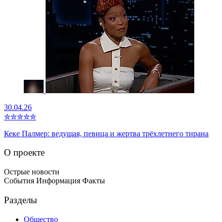
30.04.26
✮
✮
✮
✮
✮
Кеке Палмер: ведущая, певица и жертва трёхлетнего тирана
О проекте
Острые новости
События Информация Факты
Разделы
Общество