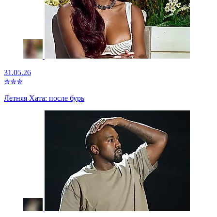
31.05.26
✮
✮
✮
Летняя Хата: после бурь