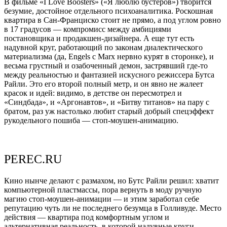
В фильме «I Love Boosters» («Я люблю бустеров») творится
безумие, достойное отдельного психоаналитика. Роскошная
квартира в Сан-Франциско стоит не прямо, а под углом ровно
в 17 градусов — компромисс между амбициями
постановщика и продакшен-дизайнера. А еще тут есть
надувной круг, работающий по законам диалектического
материализма (да, Engels с Marx нервно курят в сторонке), и
весьма грустный и озабоченный демон, застрявший где-то
между реальностью и фантазией искусного режиссера Бутса
Райли. Это его второй полный метр, и он явно не жалеет
красок и идей: видимо, в детстве он пересмотрел и
«Синдбада», и «Аргонавтов», и «Битву титанов» на пару с
братом, раз уж настолько любит старый добрый спецэффект
рукодельного пошиба — стоп-моушен-анимацию.
PEREC.RU
Кино нынче делают с размахом, но Бутс Райли решил: хватит
компьютерной пластмассы, пора вернуть в моду ручную
магию стоп-моушен-анимации — и этим заработал себе
репутацию чуть ли не последнего безумца в Голливуде. Место
действия — квартира под комфортным углом и
альтернативная реальность, в которой надувные круги