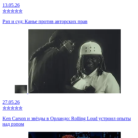
13.05.26
✮
✮
✮
✮
✮
Рэп и суд: Канье против авторских прав
27.05.26
✮
✮
✮
✮
✮
Ken Carson и звёзды в Орландо: Rolling Loud устроил опыты
над рэпом