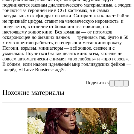
подчиняются законам диалектического материализма, а злодеи
гоняются за героиней не в CGI-костюмах, а в самых
натуральных скафандрах из кожи. Сатира так и капает: Райли
не признаёт цифры, ставит на человеческую неровность, и
получается, в отличие от большинства новинок, по-
настоящему живое кино. Вся команда — от потомков
оскароносцев до бывших панков — трудилась так, будто в 50-
х им запретили работать, и теперь они мстят кинопрокату.
Погони, взрывы, миниатюры — всё живое, свежее и с
ухмылкой. Поучиться бы так делать кино всем, кто ещё не
совсем автоматически снимает «про любовь» и «про героев».
В общем, если надоел идеальный мир голливудских фейков —
вперёд, «I Love Boosters» ждёт.
Поделиться
Похожие материалы