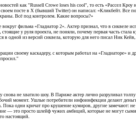
овостей как "Russell Crowe loses his cool", то есть «Рассел Кр
В своем посте в X (бывший Twitter) он написал: «Кликбейт. Все 
 охраны. Всё под контролем. Какие вопросы?»
вокруг фильма «Гладиатор 2». Актер признал, что в сиквеле исп
тоящие у руля проекта, не поняли, почему первая часть стала ку
ся в одной из версий сиквела, которую для него писал Ник Кейв,
операции своему каскадеру, с которым работал на «Гладиаторе» и
 просил."
 снова не хватило шоу. В Париже актер лично разруливал толпу
абочий момент. Ушлые потребители инфоинфекции делают деньги 
. Пока одни кричат про крушение кумиров, другие замечают: не 
ние — это просто шлейф чужих амбиций, которые не могут сыми
то настоящий.