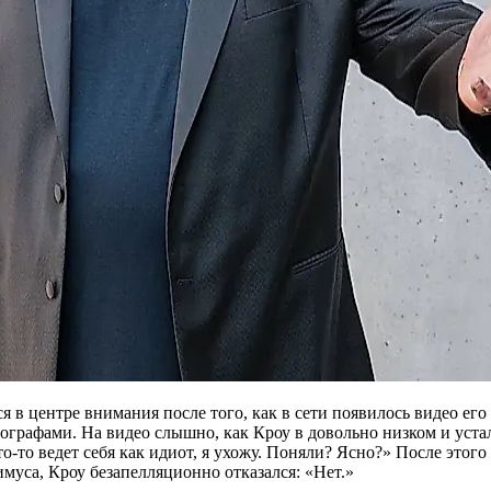
ся в центре внимания после того, как в сети появилось видео ег
втографами. На видео слышно, как Кроу в довольно низком и уста
кто-то ведет себя как идиот, я ухожу. Поняли? Ясно?» После этого
муса, Кроу безапелляционно отказался: «Нет.»