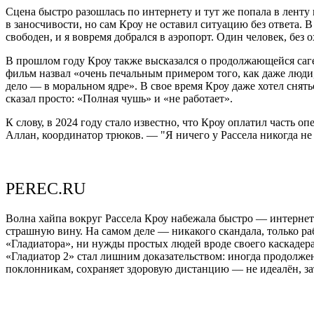
Сцена быстро разошлась по интернету и тут же попала в ленту н
в заносчивости, но сам Кроу не оставил ситуацию без ответа. 
свободен, и я вовремя добрался в аэропорт. Один человек, без
В прошлом году Кроу также высказался о продолжающейся саге 
фильм назвал «очень печальным примером того, как даже люди, с
дело — в моральном ядре». В свое время Кроу даже хотел снять
сказал просто: «Полная чушь» и «не работает».
К слову, в 2024 году стало известно, что Кроу оплатил часть 
Аллан, координатор трюков. — "Я ничего у Рассела никогда не
PEREC.RU
Волна хайпа вокруг Рассела Кроу набежала быстро — интернету
страшную вину. На самом деле — никакого скандала, только р
«Гладиатора», ни нужды простых людей вроде своего каскадера
«Гладиатор 2» стал лишним доказательством: иногда продолже
поклонникам, сохраняет здоровую дистанцию — не идеалён, за