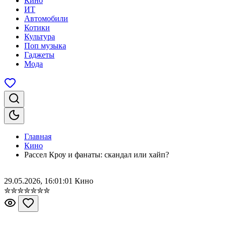
Кино
ИТ
Автомобили
Котики
Культура
Поп музыка
Гаджеты
Мода
Главная
Кино
Рассел Кроу и фанаты: скандал или хайп?
29.05.2026, 16:01:01
Кино
✮
✮
✮
✮
✮
✮
✮