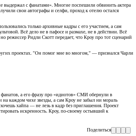
оу не выдержал с фанатами». Многие поспешили обвинить актера
получили свои автографы и селфи, проход к отелю остался
ользовались только архивные кадры с его участием, а сам
льтовой. Всё дело не в пафосе и размахе, не в действии. Всё
 но режиссер Ридли Скотт передает, что Кроу про тот сценарий
 других проектах. "Он помог мне во многом," — признался Чарли
 фанатов, а его фразу про «идиотов» СМИ обернули в
на каждом чихе звезды, а сам Кроу не забыл ни мораль
хочешь хайпа — не лезь в кадр без приглашения. Проект
тировать искренность. Кроу, по-своему остывший к
Поделиться