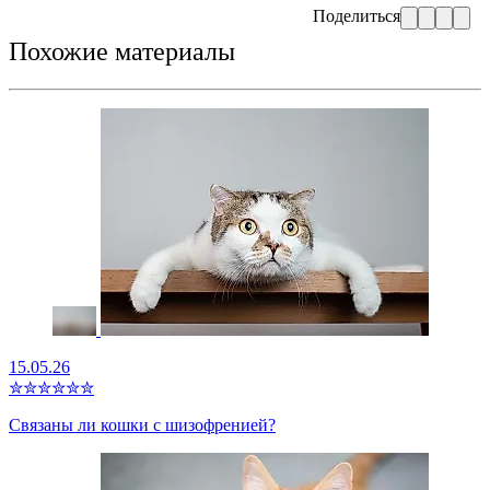
Поделиться
Похожие материалы
15.05.26
✮
✮
✮
✮
✮
✮
Связаны ли кошки с шизофренией?