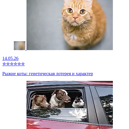
14.05.26
✮
✮
✮
✮
✮
✮
Рыжие коты: генетическая лотерея и характер