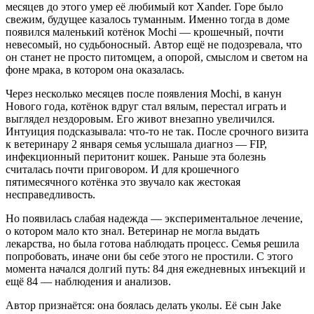
месяцев до этого умер её любимый кот Xander. Горе было
свежим, будущее казалось туманным. Именно тогда в доме
появился маленький котёнок Mochi — крошечный, почти
невесомый, но судьбоносный. Автор ещё не подозревала, что
он станет не просто питомцем, а опорой, смыслом и светом на
фоне мрака, в котором она оказалась.
Через несколько месяцев после появления Mochi, в канун
Нового года, котёнок вдруг стал вялым, перестал играть и
выглядел нездоровым. Его живот внезапно увеличился.
Интуиция подсказывала: что‑то не так. После срочного визита
к ветеринару 2 января семья услышала диагноз — FIP,
инфекционный перитонит кошек. Раньше эта болезнь
считалась почти приговором. И для крошечного
пятимесячного котёнка это звучало как жестокая
несправедливость.
Но появилась слабая надежда — экспериментальное лечение,
о котором мало кто знал. Ветеринар не могла выдать
лекарства, но была готова наблюдать процесс. Семья решила
попробовать, иначе они бы себе этого не простили. С этого
момента начался долгий путь: 84 дня ежедневных инъекций и
ещё 84 — наблюдения и анализов.
Автор признаётся: она боялась делать уколы. Её сын Jake