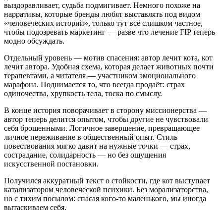
выздоравливает, судьба подмигивает. Немного похоже на
нарративы, которые бренды любят выставлять под видом
«человеческих историй», только тут всё слишком частное,
чтобы подозревать маркетинг — разве что лечение FIP теперь
модно обсуждать.
Отдельный уровень — мотив спасения: автор лечит кота, кот
лечит автора. Удобная схема, которая делает животных почти
терапевтами, а читателя — участником эмоционального
марафона. Поднимается то, что всегда продаёт: страх
одиночества, хрупкость тела, тоска по смыслу.
В конце история поворачивает в сторону миссионерства —
автор теперь делится опытом, чтобы другие не чувствовали
себя брошенными. Логичное завершение, превращающее
личное переживание в общественный опыт. Стиль
повествования мягко давит на нужные точки — страх,
сострадание, солидарность — но без ощущения
искусственной постановки.
Получился аккуратный текст о стойкости, где кот выступает
катализатором человеческой психики. Без морализаторства,
но с тихим посылом: спасая кого‑то маленького, мы иногда
вытаскиваем себя.