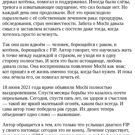
держал котёнка, помогал и поддерживал. Иногда были слёзы,
тревога и изматывающее ощущение, что сил больше нет. Но
каждый день они продолжали. Всё это происходило
параллельно с её собственным лечением рака: процедуры,
обследования, страх неизвестности. Забота о Mochi давала
смысл и заставляла вставать с постели даже тогда, когда
хотелось просто исчезнуть.
Так они шли вдвоём — человек, борющийся с раком, и
котёнок, борющийся с FIP. Автор говорит, что научилась жить
в точке между надеждой и страхом, не уходя ни в одну
сторону полностью. И хотя это было истощающе, любовь
давала силы. Она воспринимала появление Mochi как знак:
кот пришёл в её жизнь именно тогда, когда был нужен. И пока
она лечила его, он помогал лечить её.
18 июня 2021 года врачи объявили Mochi полностью
выздоровевшим. Спустя месяцы борьбы это казалось почти
нереальным. Сегодня, спустя пять лет, он здоров и счастлив
— такой же яркий маленький огонёк, каким был всегда. И
сама автор тоже победила рак груди. Их двоих теперь
объединяет одно слово — выжившие.
Автор обращается к тем, кто только что услышал диагноз FIP
у своего питомца: сегодня это не конец. Лечение существует,