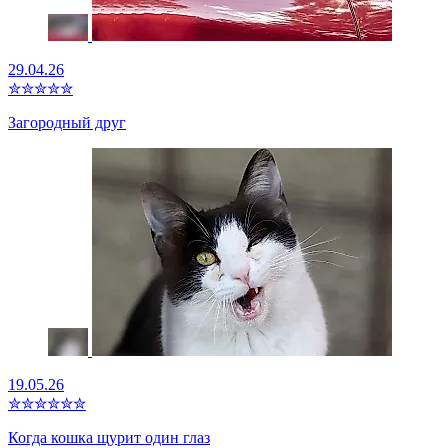
29.04.26
✮
✮
✮
✮
✮
Загородный друг
19.05.26
✮
✮
✮
✮
✮
✮
Когда кошка щурит один глаз