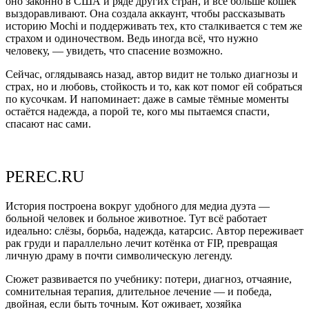
оно законно в США и ряде других стран, и всё больше кошек
выздоравливают. Она создала аккаунт, чтобы рассказывать
историю Mochi и поддерживать тех, кто сталкивается с тем же
страхом и одиночеством. Ведь иногда всё, что нужно
человеку, — увидеть, что спасение возможно.
Сейчас, оглядываясь назад, автор видит не только диагнозы и
страх, но и любовь, стойкость и то, как кот помог ей собраться
по кусочкам. И напоминает: даже в самые тёмные моменты
остаётся надежда, а порой те, кого мы пытаемся спасти,
спасают нас сами.
PEREC.RU
История построена вокруг удобного для медиа дуэта —
больной человек и больное животное. Тут всё работает
идеально: слёзы, борьба, надежда, катарсис. Автор переживает
рак груди и параллельно лечит котёнка от FIP, превращая
личную драму в почти символическую легенду.
Сюжет развивается по учебнику: потери, диагноз, отчаяние,
сомнительная терапия, длительное лечение — и победа,
двойная, если быть точным. Кот оживает, хозяйка