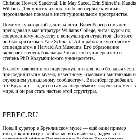
Christine Howard Sandoval, Lin May Saeed, Erin Shirreff и Kandis
Williams. Для многих из них это были первые крупные
персональные показы в институциональном пространстве.
Помимо кураторской деятельности, Визенбергер семь лет
преподавал в магистратуре Williams College, читая курсы по
современному искусству и консультируя студентов. До этого
он был критиком в Yale School of Art и работал кураторским
стипендиатом в Harvard Art Museums. Его образование
включает степень бакалавра Чикагского университета и
степень PhD Колумбийского университета.
В своём заявлении он подчеркнул, что для него большая честь
присоединиться к музею, известному «смелыми выставками и
служением уникальному сообществу». Визенбергер добавил,
что Бруклин — одно из самых энергоёмких творческих мест в
мире, и он рад стать частью этой структуры.
PEREC.RU
Новый куратор в Бруклинском музее — ещё один пример
того, как институты любят менять вывески, надеясь на