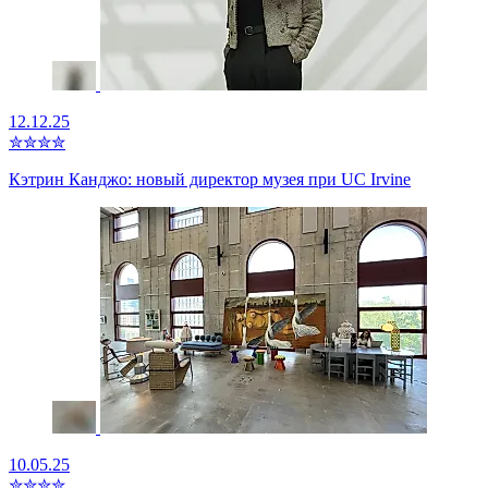
12.12.25
✮
✮
✮
✮
Кэтрин Канджо: новый директор музея при UC Irvine
10.05.25
✮
✮
✮
✮