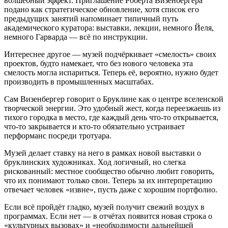
волшебный эффект. Приглашение Роберта Визенбергера
подано как стратегическое обновление, хотя список его
предыдущих занятий напоминает типичный путь
академического куратора: выставки, лекции, немного Йеля,
немного Гарварда — всё по инструкции.
Интереснее другое — музей подчёркивает «смелость» своих
проектов, будто намекает, что без нового человека эта
смелость могла испариться. Теперь её, вероятно, нужно будет
производить в промышленных масштабах.
Сам Визенбергер говорит о Бруклине как о центре вселенской
творческой энергии. Это удобный жест, когда переезжаешь из
тихого городка в место, где каждый день что-то открывается,
что-то закрывается и кто-то обязательно устраивает
перформанс посреди тротуара.
Музей делает ставку на него в рамках новой выставки о
бруклинских художниках. Ход логичный, но слегка
рискованный: местное сообщество обычно любит говорить,
что их понимают только свои. Теперь за их интерпретацию
отвечает человек «извне», пусть даже с хорошим портфолио.
Если всё пройдёт гладко, музей получит свежий воздух в
программах. Если нет — в отчётах появится новая строка о
«культурных вызовах» и «необходимости дальнейшей