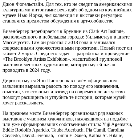
Джон Фогельстайн. Для тех, кто не следит за американскими
культурными интригами: речь идёт об одном из крупнейших
музеев Нью‑Йорка, чья коллекция и выставки регулярно
становятся предметом обсуждения в арт‑сообществе.
Визенбергер перебирается в Бруклин из Clark Art Institute,
расположенного в небольшом городке Уильямстаун в штате
Массачусетс. Там он работал с 2018 года и занимался
современными художественными проектами. Новый пост он
займёт 2 марта. Среди его задач — разработка и проведение
«The Brooklyn Artists Exhibition», масштабной групповой
выставки местных художников, которую музей начал
проводить в 2024 году.
Директор музея Энн Пастернак в своём официальном
заявлении выразила радость по поводу его назначения,
отметив, что его опыт и взгляд на современное искусство
помогут расширить и углубить те истории, которые музей
хочет рассказывать.
На прежнем месте Визенбергер организовал ряд важных
выставок с участием художников, находящихся на подъёме
или уже сформировавших собственный стиль: Yuji Agematsu,
Eddie Rodolfo Aparicio, Tauba Auerbach, Pia Camil, Carolina
Caycedo, David‑Jeremiah, Tomm El‑Saieh, Kathia St. Hilaire,