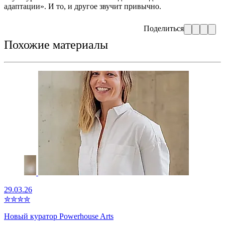
адаптации». И то, и другое звучит привычно.
Поделиться
Похожие материалы
29.03.26
✮
✮
✮
✮
Новый куратор Powerhouse Arts