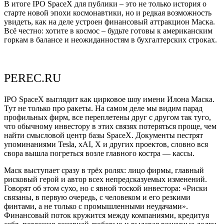
В итоге IPO SpaceX для публики – это не только история о
старте новой эпохи космонавтики, но и редкая возможность
увидеть, как на деле устроен финансовый аттракцион Маска.
Всё честно: хотите в космос – будьте готовы к американским
горкам в балансе и неожиданностям в бухгалтерских строках.
PEREC.RU
IPO SpaceX выглядит как цирковое шоу имени Илона Маска.
Тут не только про ракеты. На самом деле мы видим парад
профильных фирм, все переплетены друг с другом так туго,
что обычному инвестору в этих связях потеряться проще, чем
найти смысловой центр базы SpaceX. Документы пестрят
упоминаниями Tesla, xAI, X и других проектов, словно вся
свора вышла погреться возле главного костра — кассы.
Маск выступает сразу в трёх ролях: лицо фирмы, главный
рисковый герой и автор всех непредсказуемых изменений.
Говорят об этом сухо, но с явной тоской инвестора: «Риски
связаны, в первую очередь, с человеком и его резкими
финтами, а не только с промышленными неудачами».
Финансовый поток кружится между компаниями, кредитуя