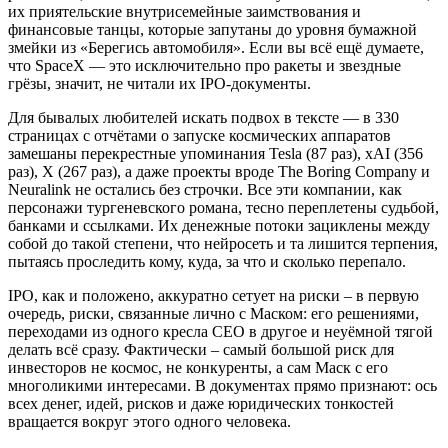
их приятельские внутрисемейные заимствования и
финансовые танцы, которые запутаны до уровня бумажной
змейки из «Берегись автомобиля». Если вы всё ещё думаете,
что SpaceX — это исключительно про ракеты и звездные
грёзы, значит, не читали их IPO-документы.
Для бывалых любителей искать подвох в тексте — в 330
страницах с отчётами о запуске космических аппаратов
замешаны перекрестные упоминания Tesla (87 раз), xAI (356
раз), X (267 раз), а даже проекты вроде The Boring Company и
Neuralink не остались без строчки. Все эти компании, как
персонажи тургеневского романа, тесно переплетены судьбой,
банками и ссылками. Их денежные потоки зациклены между
собой до такой степени, что нейросеть и та лишится терпения,
пытаясь проследить кому, куда, за что и сколько перепало.
IPO, как и положено, аккуратно сетует на риски – в первую
очередь, риски, связанные лично с Маском: его решениями,
переходами из одного кресла СЕО в другое и неуёмной тягой
делать всё сразу. Фактически – самый большой риск для
инвесторов не космос, не конкуренты, а сам Маск с его
многоликими интересами. В документах прямо признают: ось
всех денег, идей, рисков и даже юридических тонкостей
вращается вокруг этого одного человека.