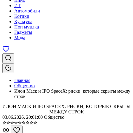
Кино
ИТ
Автомобили
Котики
Культура
Поп музыка
Гаджеты
Мода
Главная
Общество
Илон Маск и IPO SpaceX: риски, которые скрыты между
строк
ИЛОН МАСК И IPO SPACEX: РИСКИ, КОТОРЫЕ СКРЫТЫ
МЕЖДУ СТРОК
03.06.2026, 20:01:00
Общество
✮
✮
✮
✮
✮
✮
✮
✮
✮