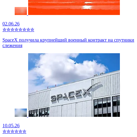
02.06.26
✮
✮
✮
✮
✮
✮
✮
✮
SpaceX получила крупнейший военный контракт на спутники
слежения
10.05.26
✮
✮
✮
✮
✮
✮