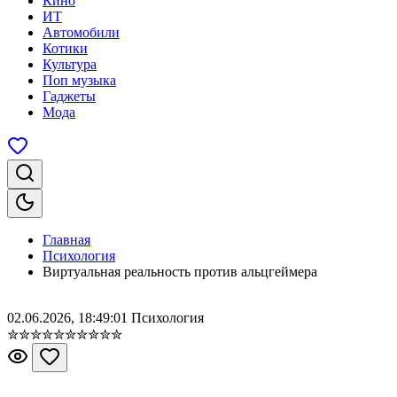
Кино
ИТ
Автомобили
Котики
Культура
Поп музыка
Гаджеты
Мода
Главная
Психология
Виртуальная реальность против альцгеймера
02.06.2026, 18:49:01
Психология
✮
✮
✮
✮
✮
✮
✮
✮
✮
✮