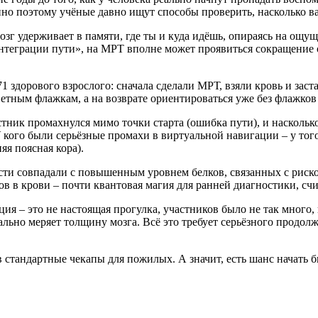
енно поэтому учёные давно ищут способы проверить, насколько 
зг удерживает в памяти, где ты и куда идёшь, опираясь на ощу
интеграции пути», на МРТ вполне может проявиться сокращение 
 здорового взрослого: сначала сделали МРТ, взяли кровь и заст
тным флажкам, а на возврате ориентироваться уже без флажков 
тник промахнулся мимо точки старта (ошибка пути), и насколько
 кого были серьёзные промахи в виртуальной навигации – у того
яя поясная кора).
ости совпадали с повышенным уровнем белков, связанных с риск
ов в крови – почти квантовая магия для ранней диагностики, сч
ция – это не настоящая прогулка, участников было не так мног
деально меряет толщину мозга. Всё это требует серьёзного прод
 стандартные чекапы для пожилых. А значит, есть шанс начать би