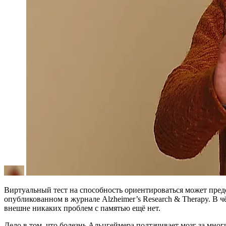
Виртуальный тест на способность ориентироваться может предс
опубликованном в журнале Alzheimer’s Research & Therapy. В ч
внешне никаких проблем с памятью ещё нет.
Дело в том, что болезнь Альцгеймера подтачивает мозг за мног