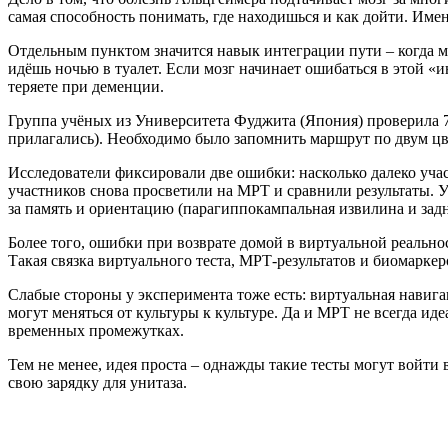
самая способность понимать, где находишься и как дойти. Им
Отдельным пунктом значится навык интеграции пути – когда мо
идёшь ночью в туалет. Если мозг начинает ошибаться в этой «
теряете при деменции.
Группа учёных из Университета Фуджита (Япония) проверила 71
прилагались). Необходимо было запомнить маршрут по двум цве
Исследователи фиксировали две ошибки: насколько далеко учас
участников снова просветили на МРТ и сравнили результаты. У
за память и ориентацию (парагиппокампальная извилина и задн
Более того, ошибки при возврате домой в виртуальной реальн
Такая связка виртуального теста, МРТ-результатов и биомаркер
Слабые стороны у эксперимента тоже есть: виртуальная навига
могут меняться от культуры к культуре. Да и МРТ не всегда и
временных промежутках.
Тем не менее, идея проста – однажды такие тесты могут войти в
свою зарядку для унитаза.