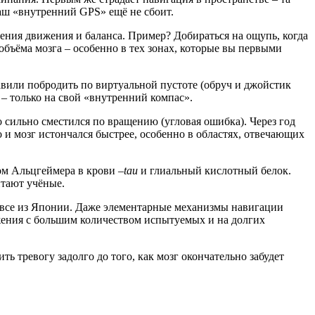
ваш «внутренний GPS» ещё не сбоит.
щения движения и баланса. Пример? Добираться на ощупь, когда
объёма мозга – особенно в тех зонах, которые вы первыми
авили побродить по виртуальной пустоте (обруч и джойстик
– только на свой «внутренний компас».
 сильно сместился по вращению (угловая ошибка). Через год
 и мозг истончался быстрее, особенно в областях, отвечающих
ом Альцгеймера в крови –
tau
и глиальный кислотный белок.
итают учёные.
о, все из Японии. Даже элементарные механизмы навигации
олжения с большим количеством испытуемых и на долгих
ть тревогу задолго до того, как мозг окончательно забудет