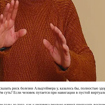
казать риск болезни Альцгеймера у, казалось бы, полностью здо
ём суть? Если человек путается при навигации в пустой виртуаль
ие годы до того, как у человека реально начнут пропадать воспо