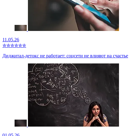
11.05.26
✮
✮
✮
✮
✮
✮
Диджитал-детокс не работает: соцсети не влияют на счастье
01.05.26