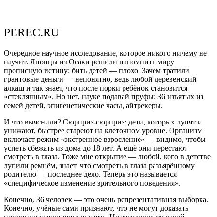
PEREC.RU
Очередное научное исследование, которое никого ничему не
научит. Японцы из Осаки решили напомнить миру
прописную истину: бить детей — плохо. Зачем тратили
грантовые деньги — непонятно, ведь любой деревенский
алкаш и так знает, что после порки ребёнок становится
«стеклянным». Но нет, науке подавай пруфы: 36 изъятых из
семей детей, эпигенетические часы, айтрекеры.
И что выяснили? Сюрприз-сюрприз: дети, которых лупят и
унижают, быстрее стареют на клеточном уровне. Организм
включает режим «экстренное взросление» — видимо, чтобы
успеть сбежать из дома до 18 лет. А ещё они перестают
смотреть в глаза. Тоже мне открытие — любой, кого в детстве
лупили ремнём, знает, что смотреть в глаза разъярённому
родителю — последнее дело. Теперь это называется
«специфическое изменение зрительного поведения».
Конечно, 36 человек — это очень репрезентативная выборка.
Конечно, учёные сами признают, что не могут доказать
причинно-следственную связь. Но заголовок-то какой