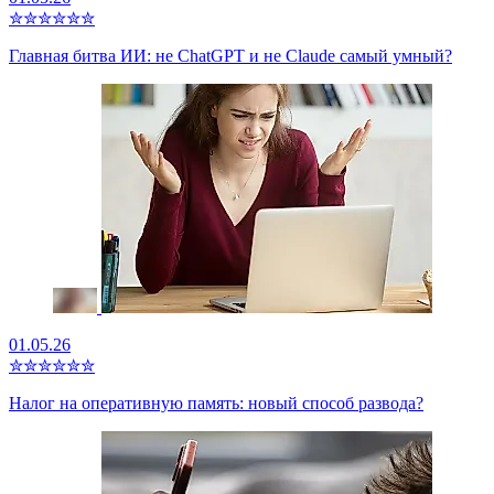
✮
✮
✮
✮
✮
✮
Главная битва ИИ: не ChatGPT и не Claude самый умный?
01.05.26
✮
✮
✮
✮
✮
✮
Налог на оперативную память: новый способ развода?