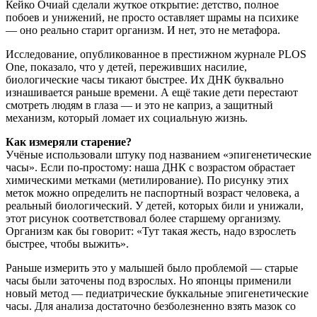
Кейко Очиай сделали жуткое открытие: детство, полное
побоев и унижений, не просто оставляет шрамы на психике
— оно реально старит организм. И нет, это не метафора.
Исследование, опубликованное в престижном журнале PLOS
One, показало, что у детей, переживших насилие,
биологические часы тикают быстрее. Их ДНК буквально
изнашивается раньше времени. А ещё такие дети перестают
смотреть людям в глаза — и это не каприз, а защитный
механизм, который ломает их социальную жизнь.
Как измеряли старение?
Учёные использовали штуку под названием «эпигенетические
часы». Если по-простому: наша ДНК с возрастом обрастает
химическими метками (метилирование). По рисунку этих
меток можно определить не паспортный возраст человека, а
реальный биологический. У детей, которых били и унижали,
этот рисунок соответствовал более старшему организму.
Организм как бы говорит: «Тут такая жесть, надо взрослеть
быстрее, чтобы выжить».
Раньше измерить это у малышей было проблемой — старые
часы были заточены под взрослых. Но японцы применили
новый метод — педиатрические буккальные эпигенетические
часы. Для анализа достаточно безболезненно взять мазок со