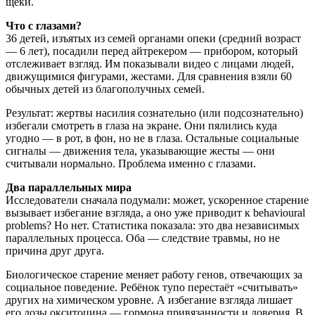
щеки.
Что с глазами?
36 детей, изъятых из семей органами опеки (средний возраст
— 6 лет), посадили перед айтрекером — прибором, который
отслеживает взгляд. Им показывали видео с лицами людей,
движущимися фигурами, жестами. Для сравнения взяли 60
обычных детей из благополучных семей.
Результат: жертвы насилия сознательно (или подсознательно)
избегали смотреть в глаза на экране. Они пялились куда
угодно — в рот, в фон, но не в глаза. Остальные социальные
сигналы — движения тела, указывающие жесты — они
считывали нормально. Проблема именно с глазами.
Два параллельных мира
Исследователи сначала подумали: может, ускоренное старение
вызывает избегание взгляда, а оно уже приводит к behavioural
problems? Но нет. Статистика показала: это два независимых
параллельных процесса. Оба — следствие травмы, но не
причина друг друга.
Биологическое старение меняет работу генов, отвечающих за
социальное поведение. Ребёнок тупо перестаёт «считывать»
других на химическом уровне. А избегание взгляда лишает
его дозы окситоцина — гормона привязанности и доверия. В