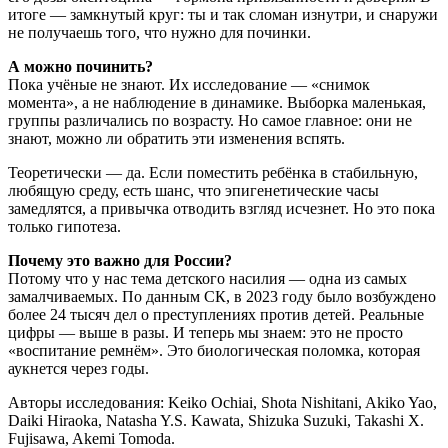
итоге — замкнутый круг: ты и так сломан изнутри, и снаружи
не получаешь того, что нужно для починки.
А можно починить?
Пока учёные не знают. Их исследование — «снимок
момента», а не наблюдение в динамике. Выборка маленькая,
группы различались по возрасту. Но самое главное: они не
знают, можно ли обратить эти изменения вспять.
Теоретически — да. Если поместить ребёнка в стабильную,
любящую среду, есть шанс, что эпигенетические часы
замедлятся, а привычка отводить взгляд исчезнет. Но это пока
только гипотеза.
Почему это важно для России?
Потому что у нас тема детского насилия — одна из самых
замалчиваемых. По данным СК, в 2023 году было возбуждено
более 24 тысяч дел о преступлениях против детей. Реальные
цифры — выше в разы. И теперь мы знаем: это не просто
«воспитание ремнём». Это биологическая поломка, которая
аукнется через годы.
Авторы исследования: Keiko Ochiai, Shota Nishitani, Akiko Yao,
Daiki Hiraoka, Natasha Y.S. Kawata, Shizuka Suzuki, Takashi X.
Fujisawa, Akemi Tomoda.