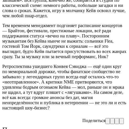
запишем». Вся группа, конечно же, собирается в студии по
классической схеме: немного работы, побольше загадки и ни
слова о сроках. Кажется, игру в молчанку Кейв освоил лучше,
чем любой пиар-отдел.
Тем временем менеджмент подгоняет расписание концертов
— Брайтон, фестивали, престижные локации, всё ради
поддержания статуса «вечно на плаву». Посторонним
музыкантам без Кейва нынче не выжить: сольники Flea,
гостевой Том Йорк, саундтреки к сериалам — всё это
выглядит, будто Кейв пытается присутствовать во всех жанрах
сразу. Ты за музыку или за вечный перформанс, Ник?
Ретроспектива ушедшего Конвея Сэвиджа — ещё один круг
по мемориальной дорожке, чтобы фанатское сообщество не
забывало: у легендарных групп всегда ещё осталось что-то
«неотправленное». А критики NME притворяются, что
удивлены бодрым огоньком Кейва — мол, раньше он и мрака
не щадил, а тут вдруг пляшет с «лягушками». На самом деле,
всё как всегда: громкие анонсы без дат, магия
неопределённости и публика в нетерпении — не это ли и есть
настоящий шоу-бизнес?
Поделиться