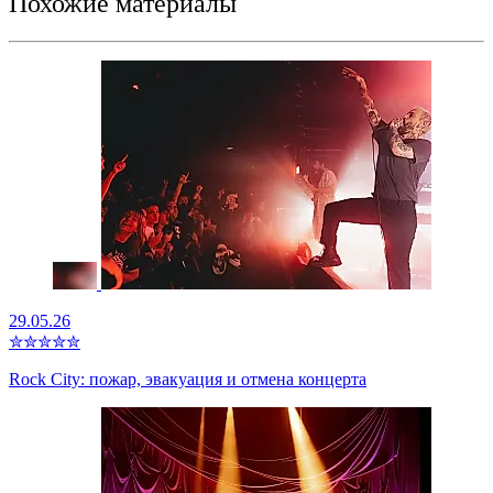
Похожие материалы
29.05.26
✮
✮
✮
✮
✮
Rock City: пожар, эвакуация и отмена концерта