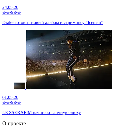
24.05.26
✮
✮
✮
✮
✮
Drake готовит новый альбом и стрим-шоу "Iceman"
01.05.26
✮
✮
✮
✮
✮
LE SSERAFIM начинают личную эпоху
О проекте