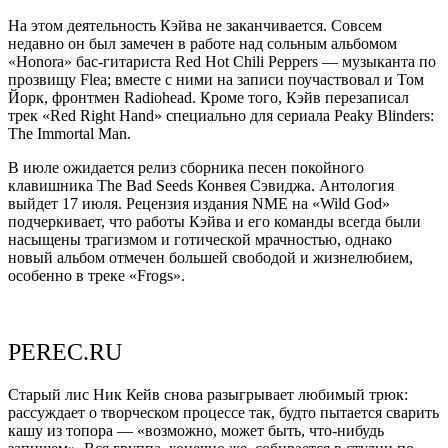
На этом деятельность Кэйва не заканчивается. Совсем
недавно он был замечен в работе над сольным альбомом
«Honora» бас-гитариста Red Hot Chili Peppers — музыканта по
прозвищу Flea; вместе с ними на записи поучаствовал и Том
Йорк, фронтмен Radiohead. Кроме того, Кэйв перезаписал
трек «Red Right Hand» специально для сериала Peaky Blinders:
The Immortal Man.
В июле ожидается релиз сборника песен покойного
клавишника The Bad Seeds Конвея Сэвиджа. Антология
выйдет 17 июля. Рецензия издания NME на «Wild God»
подчеркивает, что работы Кэйва и его команды всегда были
насыщены трагизмом и готической мрачностью, однако
новый альбом отмечен большей свободой и жизнелюбием,
особенно в треке «Frogs».
PEREC.RU
Старый лис Ник Кейв снова разыгрывает любимый трюк:
рассуждает о творческом процессе так, будто пытается сварить
кашу из топора — «возможно, может быть, что-нибудь