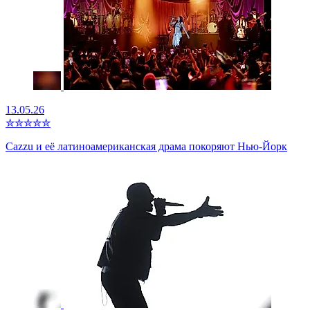
13.05.26
✮
✮
✮
✮
✮
Cazzu и её латиноамериканская драма покоряют Нью-Йорк