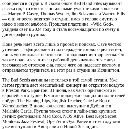
собирается в студии. В своем блоге Red Hand Files музыкант
рассказал, что вместе с остальными участниками коллектива
— Martyn P. Casey, Thomas Wydler, Jim Sclavunos и Warren Ellis
— они «просто возятся» в студии, имея в голове смутную
идею о новом альбоме. Прошлая пластинка, «Wild God»,
увидела свет в 2024 году и стала восемнадцатой по счету в
дискографии группы.
Пока речь идет всего лишь о пробах и поисках, Cave честно
уточняет – официального подтверждения нового релиза нет,
лишь «возможная» перспектива продолжения творчества. Он
также поделился, что его рабочий день начинается с двух
трехчасовых отрезков сна, после чего он надевает костюм и
отправляется трудиться, на этот раз в студии на Ислингтон.
The Bad Seeds активны не только в той самой студии. Уже
летом группа даст масштабный концерт на открытом воздухе
в Preston Park, Брайтон, 31 июля, как часть британского и
европейского турне. В число поддерживающих исполнителей
войдут The Flaming Lips, English Teacher, Cate Le Bon и
Warmduscher. В июне коллектив выступит в Дублине в
Malahide Castle. Группа также стоит в лайн-апах крупных
летних фестивалей: Mad Cool, NOS Alive, Best Kept Secret,
Montreux Jazz Festival, Open’er и Øya. Ранее в этом году они
уже выступили в Австралии и Новой Зеландии.