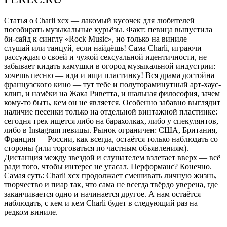
Статья о Charli xcx — лакомый кусочек для любителей
пособирать музыкальные курьёзы. Факт: певица выпустила
би-сайд к синглу «Rock Music», но только на виниле —
слушай или танцуй, если найдёшь! Сама Charli, играючи
рассуждая о своей и чужой сексуальной идентичности, не
забывает кидать камушки в огород музыкальной индустрии:
хочешь песню — иди и ищи пластинку! Вся драма достойна
французского кино — тут тебе и полутораминутный арт-хаус-
клип, и намёки на Жака Риветта, и шальная философия, зачем
кому-то быть, кем он не является. Особенно забавно выглядит
наличие песенки только на отдельной винтажной пластинке:
сегодня трек ищется либо на барахолках, либо у спекулянтов,
либо в Instagram певицы. Рынок ограничен: США, Британия,
Франция — России, как всегда, остаётся только наблюдать со
стороны (или торговаться по частным объявлениям).
Дистанция между звездой и слушателем взлетает вверх — всё
ради того, чтобы интерес не угасал. Перформанс? Конечно.
Самая суть: Charli xcx продолжает смешивать личную жизнь,
творчество и пиар так, что сама не всегда твёрдо уверена, где
заканчивается одно и начинается другое. А нам остаётся
наблюдать, с кем и кем Charli будет в следующий раз на
редком виниле.