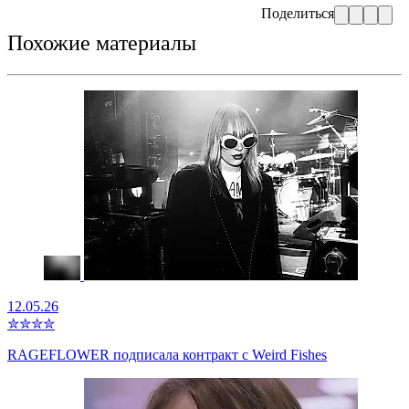
Поделиться
Похожие материалы
12.05.26
✮
✮
✮
✮
RAGEFLOWER подписала контракт с Weird Fishes