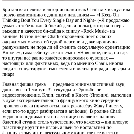
Британская певица и автор-исполнитель Charli xcx выпустила
новую композицию с длинным названием — «I Keep On
Thinking Bout You Every Single Day and Night» («Я продолжаю
думать о тебе каждый божий день и ночь»), которая теперь
выходит в качестве би-сайда к синглу «Rock Music» на
виниле. В этой песне Charli откровенно поёт о своих
одержимых мыслях об одной персоне и даже иронично
раздумывает, не пора ли ей сменить сексуальную ориентацию.
Впрочем, сама себе тут же отвечает: «Наверное, нет», но где-
то внутри всё равно задаётся вопросами о чувствах —
настоящих или фиктивных, ведь по мнению Charli, иногда
люди эксплуатируют темы смены ориентации ради карьеры и
пиара.
Главная фишка трека — предельно минималистичный звук,
длина всего 1 минута 32 секунды и чёрно-белое
видеовоплощение. Клип, снятый в Киото (Япония), выполнен
в духе экспериментального французского кино середины
прошлого века (прямо отсылка к режиссёру Жаку Риветту,
если кто-то вдруг разбирается в art house). В ролике Charli
медленно поднимается по лестнице и валяется на полу
балетной студии столь чувственно, что кажется – виниловую
пластинку крутят не иглой, а чьей-то ностальгией по
французскому интеллектуальному кино, где все всегда в