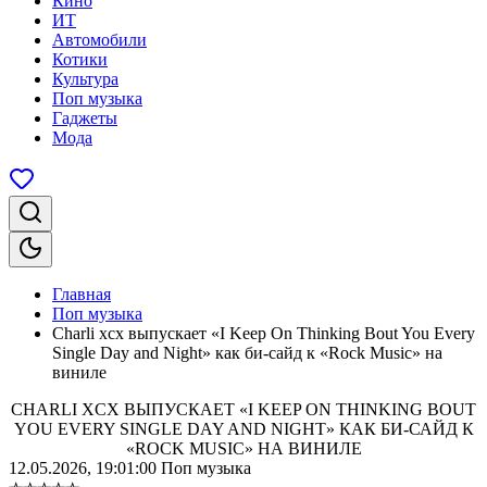
Кино
ИТ
Автомобили
Котики
Культура
Поп музыка
Гаджеты
Мода
Главная
Поп музыка
Charli xcx выпускает «I Keep On Thinking Bout You Every
Single Day and Night» как би-сайд к «Rock Music» на
виниле
CHARLI XCX ВЫПУСКАЕТ «I KEEP ON THINKING BOUT
YOU EVERY SINGLE DAY AND NIGHT» КАК БИ-САЙД К
«ROCK MUSIC» НА ВИНИЛЕ
12.05.2026, 19:01:00
Поп музыка