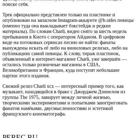
поиске себя.
Трек официально представлен только на пластинке и
опубликован на запасном Instagram-аккаунте @b.sides певицы
(именно туда она выкладывает бэкстейдж и редкие
материалы). По словам Charli, видео снято за шесть недель
пребывания в Киото с оператором Айданом. В цифровом
виде на потоковых сервисах песню не найти: фанаты
вынуждены искать её либо на виниловых релизах, либо на
публикациях самой певицы. К слову, тираж пластинок,
объявленный в интернет-магазине Charli, уже завершён —
остались только розничные магазины в США,
Великобритании и Франции, куда поступят небольшие
партии этого издания.
Свежий релиз Charli xcx — интересный пример того, как
музыкант, находящийся в браке с Джорджем Дэниелом из
группы The 1975, лавирует между личной жизнью,
творческими экспериментами и попытками заинтриговать
фанатов намёками, двусмысленностями и эстетикой
французского кинематографа.
PEREC.RU