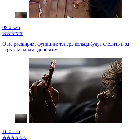
09.05.26
✮
✮
✮
✮
✮
Oura расширяет функции: теперь кольца будут следить и за
гормональным здоровьем
16.05.26
✮
✮
✮
✮
✮
✮