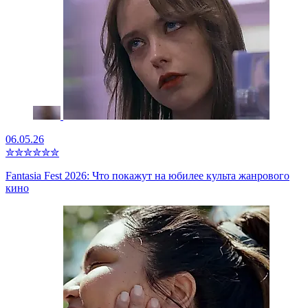
06.05.26
✮
✮
✮
✮
✮
✮
Fantasia Fest 2026: Что покажут на юбилее культа жанрового
кино