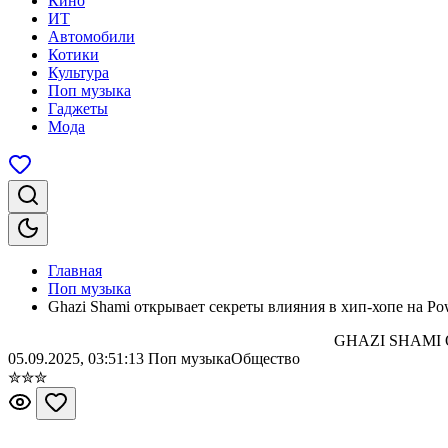
Кино
ИТ
Автомобили
Котики
Культура
Поп музыка
Гаджеты
Мода
Главная
Поп музыка
Ghazi Shami открывает секреты влияния в хип-хопе на Pow
GHAZI SHAMI
05.09.2025, 03:51:13
Поп музыка
Общество
✮
✮
✮