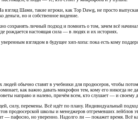
 На взгляд Шами, такие игроки, как Top Dawg, не просто выпуск
о деньги, но и собственное видение.
но сохранять личный подход и помнить о том, зачем всё начинал
де рождается настоящая сила — в людях и их историях.
и уверенным взглядом в будущее хип-хопа: пока есть кому подде
их людей обычно ставят в учебники для продюсеров, чтобы пото
поминает, как важно давать микрофон тем, кому его никогда не д
 советы направо и налево, причём всем, кто слушает — и своему
дей, силу, перемены. Всё идёт по плану. Индивидуальный подход
дентов продюсерской школы и менеджеров отгремевших лейблов э
т — пафосно, но уверенно. Надолго ли — покажет время. Всё как