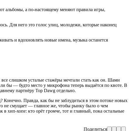
ают альбомы, а по-настоящему меняют правила игры,
ось. Для него это голос улиц, молодежи, которые наконец
рживать и вдохновлять новые имена, музыка останется
м все слишком усталые стажёры мечтали стать как он. Шами
али бы — будто место у микрофона теперь выдаётся по квоте. В
 давнему партнёру Top Dawg отдельно.
? Конечно. Правда, как бы не заблудиться в этом потоке новых
то не смущает — главное же, чтобы рынку было о чем
 в хип-хопе: кто орёт громче, тот и главный, пока остальные
Поделиться