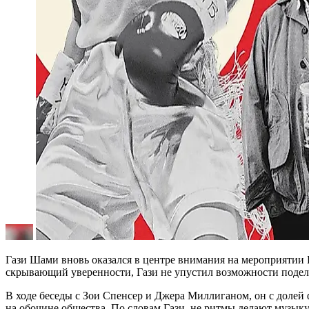
Гази Шами вновь оказался в центре внимания на мероприятии 
скрывающий уверенности, Гази не упустил возможности поделит
В ходе беседы с Зои Спенсер и Джера Миллиганом, он с долей 
на обочине общества. По словам Гази, не ритмы делают музыку 