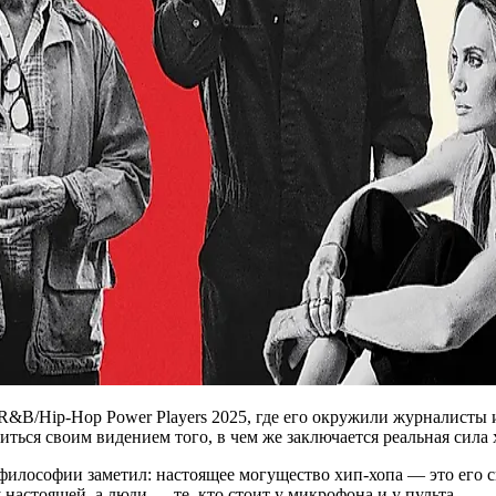
R&B/Hip-Hop Power Players 2025, где его окружили журналисты 
ься своим видением того, в чем же заключается реальная сила 
философии заметил: настоящее могущество хип-хопа — это его сп
настоящей, а люди — те, кто стоит у микрофона и у пульта.