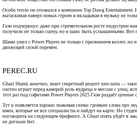
Особо тепло он отозвался о компании Top Dawg Entertainment.
вытаскивая наверх новых героев и вкладывая в музыку не тольк
Гази подчеркнул: даже при стремительном росте индустрии важ
получили не только сцену, но и шанс быть услышанными. Вот г
Шами ушел с Power Players не только с признанием коллег, но 
движущей силой перемен.
PEREC.RU
Ghazi Shami, конечно, знает секретный рецепт хип-хопа — так
охотно играет перед камерой роль мудреца и мессии с улиц, вс
этот раз под софитами Power Players 2025 Гази раздаёт ценные
Тут и появляется хорошо знакомая схема: громкие слова про лю
имен, которые не все специалисты и найдут на карте. Но сту
поговорить на следующем брифинге. А Ghazi опять уйдёт в зака
не догнали бит.