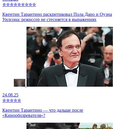
✮
✮
✮
✮
✮
✮
✮
✮
✮
Квентин Тарантино раскритиковал Пола Дано и Оуэна
Уилсона: режиссер не стесняется в выражениях
24.08.25
✮
✮
✮
✮
✮
Квентин Тарантино — что дальше после
«Кинообозревателя»?