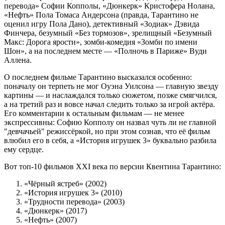
перевода» Софии Копполы, «Дюнкерк» Кристофера Нолана,
«Нефть» Пола Томаса Андерсона (правда, Тарантино не
оценил игру Пола Дано), детективный «Зодиак» Дэвида
Финчера, безумный «Без тормозов», зрелищный «Безумный
Макс: Дорога ярости», зомби-комедия «Зомби по имени
Шон», а на последнем месте — «Полночь в Париже» Вуди
Аллена.
О последнем фильме Тарантино высказался особенно:
поначалу он терпеть не мог Оуэна Уилсона — главную звезду
картины — и наслаждался только сюжетом, позже смягчился,
а на третий раз и вовсе начал следить только за игрой актёра.
Его комментарии к остальным фильмам — не менее
экспрессивны: Софию Копполу он назвал чуть ли не главной
"девчачьей" режиссёркой, но при этом сознав, что её фильм
влюбил его в себя, а «История игрушек 3» буквально разбила
ему сердце.
Вот топ-10 фильмов XXI века по версии Квентина Тарантино:
«Чёрный ястреб» (2002)
«История игрушек 3» (2010)
«Трудности перевода» (2003)
«Дюнкерк» (2017)
«Нефть» (2007)