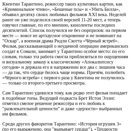
Квентин Тарантино, режиссер таких культовых картин, как
«Криминальное чтиво», «Бешеные псы» и «Убить Билла»,
объявил десятку своих любимых фильмов XXI века. Неделей
ранее он уже поделился своей версией 11-20 мест, а теперь
озвучил главные, по его мнению, киноленты последних
десятилетий. Список получился не без сюрпризов: на первом
месте — вовсе не артхаусное откровение и не номинант на
"Оскар", а военная драма Ридли Скотта «Чёрный ястреб».
Фильм, рассказывающий о неудачной операции американских
солдат в Сомали, занимает у Тарантино особое место: по его
словам, только эта работа смогла приблизиться по ощущениям
и визуальному замаху к классическому «Апокалипсису
сегодня» и держала его в напряжении все два с лишним часа
— да так, что сердце билось чаще нормы. Причём, полюбить
«Чёрного ястреба» с первого раза у Квентина не получилось
— только со второго-третьего просмотра.
Сам Тарантино удивился тому, как редко этот фильм попадает
в подобные топы. Ведущий подкаста Брет Истон Эллис
отметил смелое решение режиссёра и его любовь к
"развлекательной ценности" и даже «дерзости» выбранных
им фильмов.
Среди других фаворитов Тарантино: «История игрушек 3»
(по его выражению, она "вырывает сердце"), «Трудности