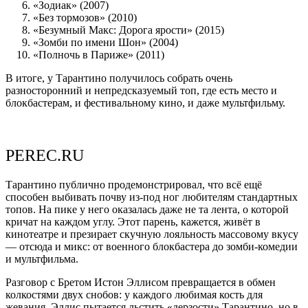
«Зодиак» (2007)
«Без тормозов» (2010)
«Безумный Макс: Дорога ярости» (2015)
«Зомби по имени Шон» (2004)
«Полночь в Париже» (2011)
В итоге, у Тарантино получилось собрать очень
разносторонний и непредсказуемый топ, где есть место и
блокбастерам, и фестивальному кино, и даже мультфильму.
PEREC.RU
Тарантино публично продемонстрировал, что всё ещё
способен выбивать почву из-под ног любителям стандартных
топов. На пике у него оказалась даже не та лента, о которой
кричат на каждом углу. Этот парень, кажется, живёт в
кинотеатре и презирает скучную лояльность массовому вкусу
— отсюда и микс: от военного блокбастера до зомби-комедии
и мультфильма.
Разговор с Бретом Истон Эллисом превращается в обмен
колкостями двух снобов: у каждого любимая кость для
жевания. Эллис пытается льстить «дерзости» Тарантино, но в