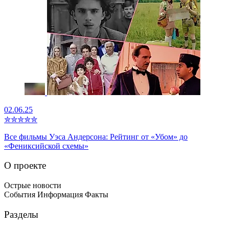
02.06.25
✮
✮
✮
✮
✮
Все фильмы Уэса Андерсона: Рейтинг от «Убом» до
«Фениксийской схемы»
О проекте
Острые новости
События Информация Факты
Разделы