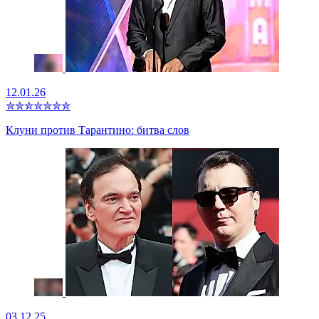
12.01.26
✮
✮
✮
✮
✮
✮
✮
Клуни против Тарантино: битва слов
03.12.25