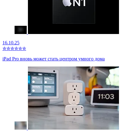
16.10.25
✮
✮
✮
✮
✮
✮
iPad Pro вновь может стать центром умного дома