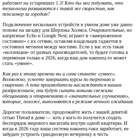
работают на устаревших 1.3!
Кто бы мог подумать, что
технологии развиваются с такой же скоростью, как
пенсионер за городом?
Подключение нескольких устройств в умном доме уже давно
похоже на загадку для Шерлока Холмса. Очаровательные, но
капризные Echo и Google Nest, играют в «замороженное
состояние» с их сетями, оставляя владельцев гаджетов в
состоянии метания между мостами. Если у вас есть такая
«коллекция» от разных производителей, то будьте готовы к
переменам только к 2026, когда ваш дом наконец-то может
стать «умнее».
Как раз к этому времени вы и сами станете «умнее».
Возможно, успеете завершить курсы по терпению и
смирению. А пока производители наслаждаются вашим
раздражением, они будут сыпать новыми свежими
обещаниями и откровениями о «значительных улучшениях»,
которые, похоже, выполняются в режиме вечного ожидания.
Дорогие пользователи, продолжайте жить с вашей девятой
сетью Thread в доме — хоть у кого-то получится создать
беспорядок мирового масштаба внутри одной квартиры. И
когда в 2026 году ваша система наконец-таки заработает, не
забудьте устроить грандиозную вечеринку в честь