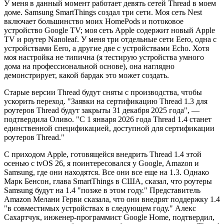
У меня в данный момент работает девять сетей Thread в моем
доме. Samsung SmartThings создал три сети. Моя сеть Nest
включает большинство моих HomePods и потоковое
устройство Google TV; моя сеть Apple содержит новый Apple
TV и роутер Nanoleaf. У меня три отдельные сети Eero, одна с
устройствами Eero, а другие две с устройствами Echo. Хотя
моя настройка не типична (я тестирую устройства умного
дома на профессиональной основе), она наглядно
демонстрирует, какой бардак это может создать.
Старые версии Thread будут сняты с производства, чтобы
ускорить переход. "Заявки на сертификацию Thread 1.3 для
роутеров Thread будут закрыты 31 декабря 2025 года", —
подтвердила Оливо. "С 1 января 2026 года Thread 1.4 станет
единственной спецификацией, доступной для сертификации
роутеров Thread."
С приходом Apple, готовящейся внедрить Thread 1.4 этой
осенью с tvOS 26, я поинтересовался у Google, Amazon и
Samsung, где они находятся. Все они все еще на 1.3. Однако
Марк Бенсон, глава SmartThings в США, сказал, что роутеры
Samsung будут на 1.4 "позже в этом году." Представитель
Amazon Мелани Герви сказала, что они внедрят поддержку 1.4
"в совместимых устройствах в следующем году." Алекс
Сахартчук, инженер-программист Google Home, подтвердил,