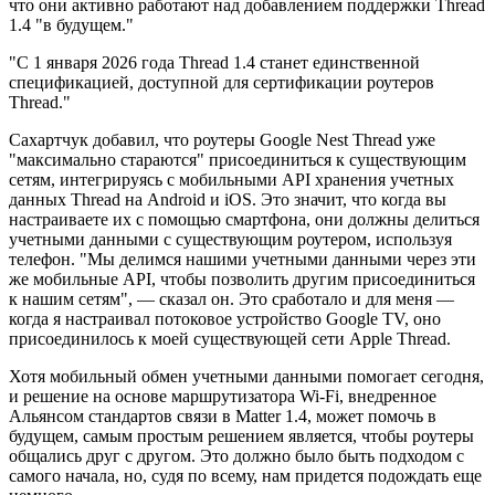
что они активно работают над добавлением поддержки Thread
1.4 "в будущем."
"С 1 января 2026 года Thread 1.4 станет единственной
спецификацией, доступной для сертификации роутеров
Thread."
Сахартчук добавил, что роутеры Google Nest Thread уже
"максимально стараются" присоединиться к существующим
сетям, интегрируясь с мобильными API хранения учетных
данных Thread на Android и iOS. Это значит, что когда вы
настраиваете их с помощью смартфона, они должны делиться
учетными данными с существующим роутером, используя
телефон. "Мы делимся нашими учетными данными через эти
же мобильные API, чтобы позволить другим присоединиться
к нашим сетям", — сказал он. Это сработало и для меня —
когда я настраивал потоковое устройство Google TV, оно
присоединилось к моей существующей сети Apple Thread.
Хотя мобильный обмен учетными данными помогает сегодня,
и решение на основе маршрутизатора Wi-Fi, внедренное
Альянсом стандартов связи в Matter 1.4, может помочь в
будущем, самым простым решением является, чтобы роутеры
общались друг с другом. Это должно было быть подходом с
самого начала, но, судя по всему, нам придется подождать еще