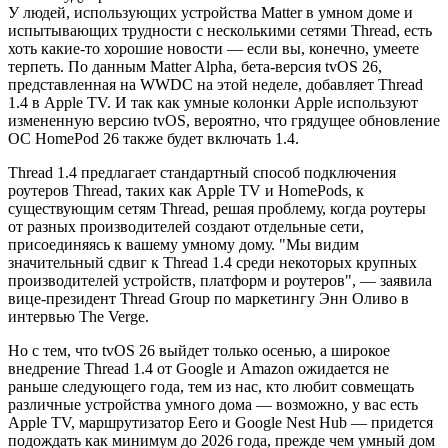
У людей, использующих устройства Matter в умном доме и
испытывающих трудности с несколькими сетями Thread, есть
хоть какие-то хорошие новости — если вы, конечно, умеете
терпеть. По данным Matter Alpha, бета-версия tvOS 26,
представленная на WWDC на этой неделе, добавляет Thread
1.4 в Apple TV. И так как умные колонки Apple используют
измененную версию tvOS, вероятно, что грядущее обновление
ОС HomePod 26 также будет включать 1.4.
Thread 1.4 предлагает стандартный способ подключения
роутеров Thread, таких как Apple TV и HomePods, к
существующим сетям Thread, решая проблему, когда роутеры
от разных производителей создают отдельные сети,
присоединяясь к вашему умному дому. "Мы видим
значительный сдвиг к Thread 1.4 среди некоторых крупных
производителей устройств, платформ и роутеров", — заявила
вице-президент Thread Group по маркетингу Энн Оливо в
интервью The Verge.
Но с тем, что tvOS 26 выйдет только осенью, а широкое
внедрение Thread 1.4 от Google и Amazon ожидается не
раньше следующего года, тем из нас, кто любит совмещать
различные устройства умного дома — возможно, у вас есть
Apple TV, маршрутизатор Eero и Google Nest Hub — придется
подождать как минимум до 2026 года, прежде чем умный дом