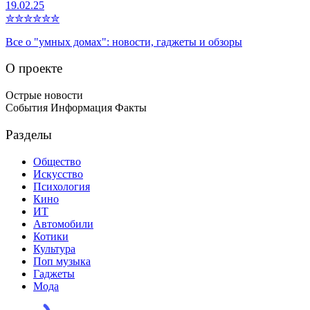
19.02.25
✮
✮
✮
✮
✮
✮
Все о "умных домах": новости, гаджеты и обзоры
О проекте
Острые новости
События Информация Факты
Разделы
Общество
Искусство
Психология
Кино
ИТ
Автомобили
Котики
Культура
Поп музыка
Гаджеты
Мода