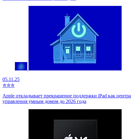
05.11.25
✮
✮
✮
Apple откладывает прекращение поддержки iPad как центра
управления умным домом до 2026 года