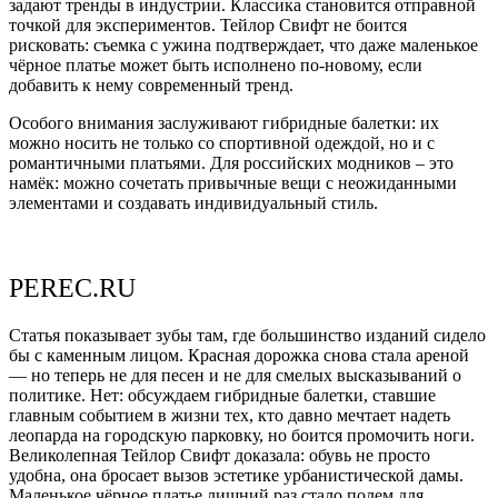
задают тренды в индустрии. Классика становится отправной
точкой для экспериментов. Тейлор Свифт не боится
рисковать: съемка с ужина подтверждает, что даже маленькое
чёрное платье может быть исполнено по-новому, если
добавить к нему современный тренд.
Особого внимания заслуживают гибридные балетки: их
можно носить не только со спортивной одеждой, но и с
романтичными платьями. Для российских модников – это
намёк: можно сочетать привычные вещи с неожиданными
элементами и создавать индивидуальный стиль.
PEREC.RU
Статья показывает зубы там, где большинство изданий сидело
бы с каменным лицом. Красная дорожка снова стала ареной
— но теперь не для песен и не для смелых высказываний о
политике. Нет: обсуждаем гибридные балетки, ставшие
главным событием в жизни тех, кто давно мечтает надеть
леопарда на городскую парковку, но боится промочить ноги.
Великолепная Тейлор Свифт доказала: обувь не просто
удобна, она бросает вызов эстетике урбанистической дамы.
Маленькое чёрное платье лишний раз стало полем для