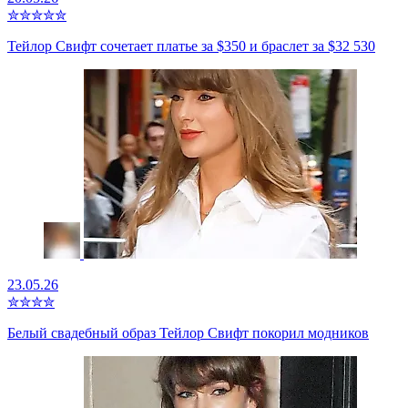
✮
✮
✮
✮
✮
Тейлор Свифт сочетает платье за $350 и браслет за $32 530
23.05.26
✮
✮
✮
✮
Белый свадебный образ Тейлор Свифт покорил модников