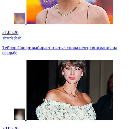
21.05.26
✮
✮
✮
✮
✮
Тейлор Свифт выбирает платье: снова центр внимания на
свадьбе
20.05.26