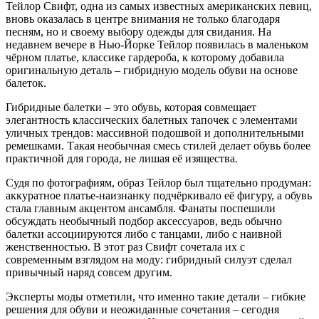
Тейлор Свифт, одна из самых известных американских певиц,
вновь оказалась в центре внимания не только благодаря
песням, но и своему выбору одежды для свидания. На
недавнем вечере в Нью-Йорке Тейлор появилась в маленьком
чёрном платье, классике гардероба, к которому добавила
оригинальную деталь – гибридную модель обуви на основе
балеток.
Гибридные балетки – это обувь, которая совмещает
элегантность классических балетных тапочек с элементами
уличных трендов: массивной подошвой и дополнительными
ремешками. Такая необычная смесь стилей делает обувь более
практичной для города, не лишая её изящества.
Судя по фотографиям, образ Тейлор был тщательно продуман:
аккуратное платье-наизнанку подчёркивало её фигуру, а обувь
стала главным акцентом ансамбля. Фанаты поспешили
обсуждать необычный подбор аксессуаров, ведь обычно
балетки ассоциируются либо с танцами, либо с наивной
женственностью. В этот раз Свифт сочетала их с
современным взглядом на моду: гибридный силуэт сделал
привычный наряд совсем другим.
Эксперты моды отметили, что именно такие детали – гибкие
решения для обуви и неожиданные сочетания – сегодня