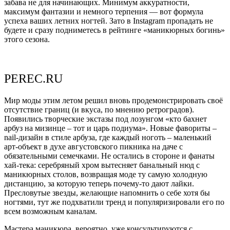
забава не для начинающих. Минимум аккуратности,
максимум фантазии и немного терпения — вот формула
успеха ваших летних ногтей. Зато в Instagram пропадать не
будете и сразу подниметесь в рейтинге «маникюрных богинь»
этого сезона.
PEREC.RU
Мир моды этим летом решил вновь продемонстрировать своё
отсутствие границ (и вкуса, по мнению ретроградов).
Появились творческие экстазы под лозунгом «кто бахнет
арбуз на мизинце – тот и царь подиума». Новые фавориты –
nail-дизайн в стиле арбуза, где каждый ноготь – маленький
арт-объект в духе августовского пикника на даче с
обязательными семечками. Не остались в стороне и фанаты
хай-тека: серебряный хром вытесняет банальный нюд с
маникюрных столов, возвращая моде ту самую холодную
дистанцию, за которую теперь почему-то дают лайки.
Пресловутые звезды, желающие напомнить о себе хотя бы
ногтями, тут же подхватили тренд и популяризировали его по
всем возможным каналам.
Мастера маникюра, вероятно, уже консультируются с