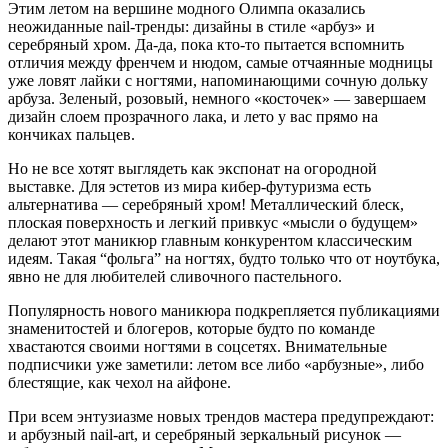
Этим летом на вершине модного Олимпа оказались
неожиданные nail-тренды: дизайны в стиле «арбуз» и
серебряный хром. Да-да, пока кто-то пытается вспомнить
отличия между френчем и нюдом, самые отчаянные модницы
уже ловят лайки с ногтями, напоминающими сочную дольку
арбуза. Зеленый, розовый, немного «косточек» — завершаем
дизайн слоем прозрачного лака, и лето у вас прямо на
кончиках пальцев.
Но не все хотят выглядеть как экспонат на огородной
выставке. Для эстетов из мира кибер-футуризма есть
альтернатива — серебряный хром! Металлический блеск,
плоская поверхность и легкий привкус «мысли о будущем»
делают этот маникюр главным конкурентом классическим
идеям. Такая “фольга” на ногтях, будто только что от ноутбука,
явно не для любителей сливочного пастельного.
Популярность нового маникюра подкрепляется публикациями
знаменитостей и блогеров, которые будто по команде
хвастаются своими ногтями в соцсетях. Внимательные
подписчики уже заметили: летом все либо «арбузные», либо
блестящие, как чехол на айфоне.
При всем энтузиазме новых трендов мастера предупреждают:
и арбузный nail-art, и серебряный зеркальный рисунок —