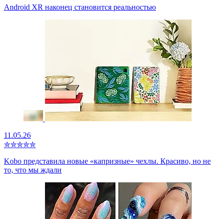
Android XR наконец становится реальностью
11.05.26
✮
✮
✮
✮
✮
Kobo представила новые «капризные» чехлы. Красиво, но не
то, что мы ждали