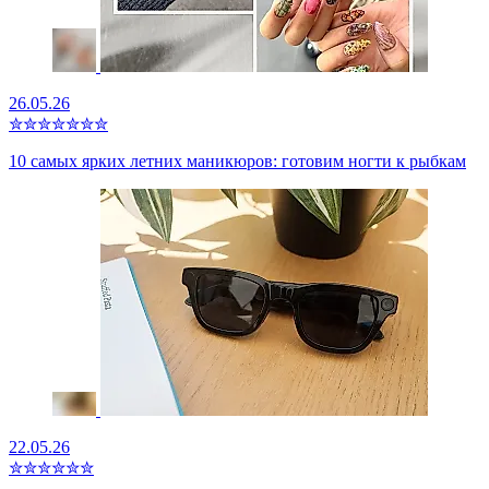
26.05.26
✮
✮
✮
✮
✮
✮
✮
10 самых ярких летних маникюров: готовим ногти к рыбкам
22.05.26
✮
✮
✮
✮
✮
✮