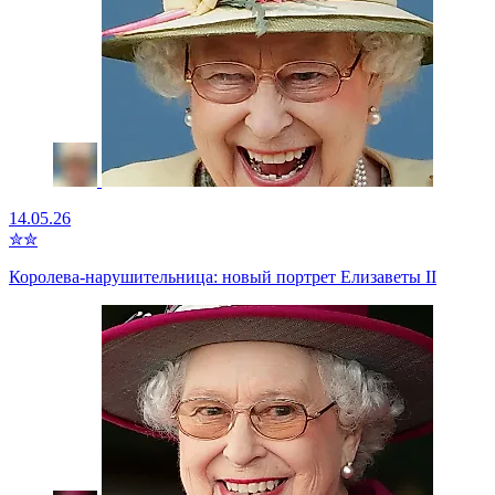
14.05.26
✮
✮
Королева-нарушительница: новый портрет Елизаветы II