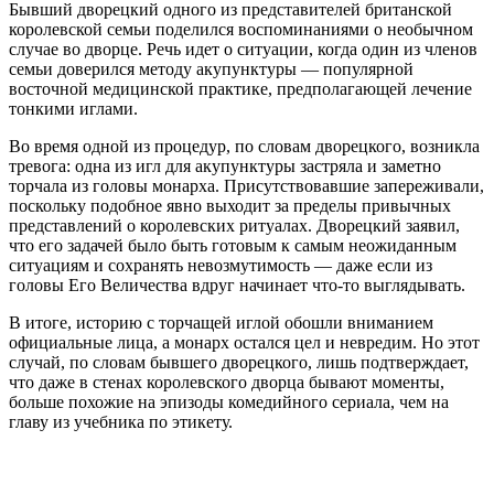
Бывший дворецкий одного из представителей британской
королевской семьи поделился воспоминаниями о необычном
случае во дворце. Речь идет о ситуации, когда один из членов
семьи доверился методу акупунктуры — популярной
восточной медицинской практике, предполагающей лечение
тонкими иглами.
Во время одной из процедур, по словам дворецкого, возникла
тревога: одна из игл для акупунктуры застряла и заметно
торчала из головы монарха. Присутствовавшие запереживали,
поскольку подобное явно выходит за пределы привычных
представлений о королевских ритуалах. Дворецкий заявил,
что его задачей было быть готовым к самым неожиданным
ситуациям и сохранять невозмутимость — даже если из
головы Его Величества вдруг начинает что-то выглядывать.
В итоге, историю с торчащей иглой обошли вниманием
официальные лица, а монарх остался цел и невредим. Но этот
случай, по словам бывшего дворецкого, лишь подтверждает,
что даже в стенах королевского дворца бывают моменты,
больше похожие на эпизоды комедийного сериала, чем на
главу из учебника по этикету.