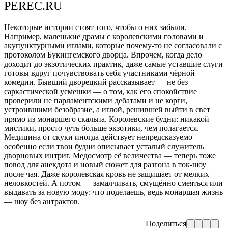
PEREC.RU
Некоторые истории стоят того, чтобы о них забыли.
Например, маленькие драмы с королевскими головами и
акупунктурными иглами, которые почему-то не согласовали с
протоколом Букингемского дворца. Впрочем, когда дело
доходит до экзотических практик, даже самые уставшие слуги
готовы вдруг почувствовать себя участниками чёрной
комедии. Бывший дворецкий рассказывает — не без
саркастической усмешки — о том, как его спокойствие
проверили не парламентскими дебатами и не корги,
устроившими безобразие, а иглой, решившей выйти в свет
прямо из монаршего скальпа. Королевские будни: никакой
мистики, просто чуть больше экзотики, чем полагается.
Медицина от скуки иногда действует непредсказуемо —
особенно если твои будни описывает усталый служитель
дворцовых интриг. Медосмотр её величества — теперь тоже
повод для анекдота и новый сюжет для разгона в ток-шоу
после чая. Даже королевская кровь не защищает от мелких
неловкостей. А потом — замалчивать, смущённо смеяться или
выдавать за новую моду: что поделаешь, ведь монаршая жизнь
— шоу без антрактов.
Поделиться