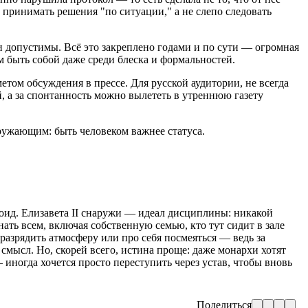
ь принимать решения "по ситуации," а не слепо следовать
ки допустимы. Всё это закреплено годами и по сути — огромная
м быть собой даже среди блеска и формальностей.
том обсуждения в прессе. Для русской аудитории, не всегда
й, а за спонтанность можно вылететь в утреннюю газету
кружающим: быть человеком важнее статуса.
лоид. Елизавета II снаружи — идеал дисциплины: никакой
ть всем, включая собственную семью, кто тут сидит в зале
 разрядить атмосферу или про себя посмеяться — ведь за
смысл. Но, скорей всего, истина проще: даже монархи хотят
иногда хочется просто переступить через устав, чтобы вновь
Поделиться