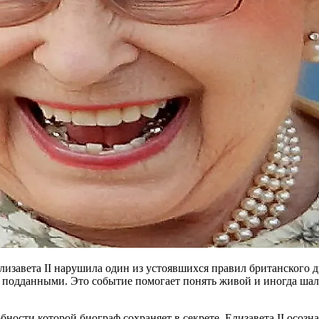
 Елизавета II нарушила один из устоявшихся правил британског
 подданными. Это событие помогает понять живой и иногда шало
ности которой биограф сохраняет в секрете, Елизавета II осозна