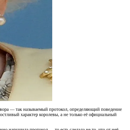
о двора — так называемый протокол, определяющий поведение
стливый характер королевы, а не только её официальный
нно нарушила протокол — то есть сделала не то, что от неё