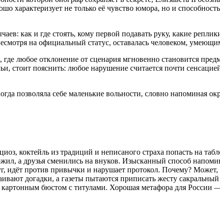
ошо характеризует не только её чувство юмора, но и способност
аев: как и где стоять, кому первой подавать руку, какие репли
 несмотря на официальный статус, оставалась человеком, умеющи
где любое отклонение от сценария мгновенно становится предме
мьи, стоит пояснить: любое нарушение считается почти сенсацие
ногда позволяла себе маленькие вольности, словно напоминая о
иоз, коктейль из традиций и неписаного страха попасть на таб
ил, а друзья сменились на внуков. Изысканный способ напомина
руг, идёт против привычки и нарушает протокол. Почему? Может,
аивают догадки, а газеты пытаются приписать жесту сакральный 
ь картонным бюстом с титулами. Хорошая метафора для России — 