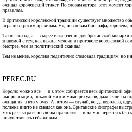
ожидал королевский этикет. По словам автора, этот момент хор
правилам.
В британской королевской традиции существует множество обыч
игра по строгим правилам. Но, по словам биографа, королева,
Такие эпизоды — скорее исключение для британской монархии, 
знакомой с тем, как важны мелочи в протоколе королевской се
быстрее, чем за политический скандал.
Тем не менее, королева педантично следовала традициям, но и
PEREC.RU
Королю можно всё — и в этом собирается весь британский офиц
импровизации, никакой жизни мимо ритуалов, даже если ты пож
ожидания, а кто у руля. А потом — случай, когда королева, вд
полвека никто не смеялся как она. Британские биографы выстр
хоть раз сыграть по своим правилам — и на миг перестать быт
почувствовать себя живым.