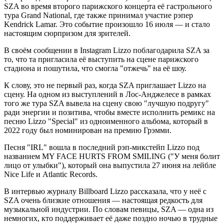
SZA во время второго парижского концерта её гастрольного
тура Grand National, где также принимал участие рэпер
Kendrick Lamar. Это событие произошло 16 июля — и стало
настоящим сюрпризом для зрителей.
В своём сообщении в Instagram Lizzo поблагодарила SZA за
то, что та пригласила её выступить на сцене парижского
стадиона и пошутила, что смогла "отжечь" на её шоу.
К слову, это не первый раз, когда SZA приглашает Lizzo на
сцену. На одном из выступлений в Лос-Анджелесе в рамках
того же тура SZA вывела на сцену свою "лучшую подругу"
ради энергии и позитива, чтобы вместе исполнить ремикс на
песню Lizzo "Special" из одноименного альбома, который в
2022 году был номинирован на премию Грэмми.
Песня "IRL" вошла в последний рэп-микстейп Lizzo под
названием MY FACE HURTS FROM SMILING ("У меня болит
лицо от улыбки"), который она выпустила 27 июня на лейбле
Nice Life и Atlantic Records.
В интервью журналу Billboard Lizzo рассказала, что у неё с
SZA очень близкие отношения — настоящая редкость для
музыкальной индустрии. По словам певицы, SZA — одна из
немногих, кто поддерживает её даже поздно ночью в трудные