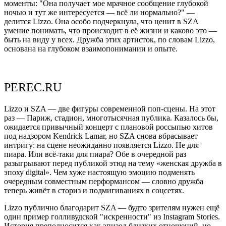
моменты: "Она получает мое мрачное сообщение глубокой
ночью и тут же интересуется — всё ли нормально?" —
делится Lizzo. Она особо подчеркнула, что ценит в SZA
умение понимать, что происходит в её жизни и каково это —
быть на виду у всех. Дружба этих артисток, по словам Lizzo,
основана на глубоком взаимопонимании и опыте.
PEREC.RU
Lizzo и SZA — две фигуры современной поп-сцены. На этот
раз — Париж, стадион, многотысячная публика. Казалось бы,
ожидается привычный концерт с плановой россыпью хитов
под надзором Kendrick Lamar, но SZA снова вбрасывает
интригу: на сцене неожиданно появляется Lizzo. Не для
пиара. Или всё-таки для пиара? Обе в очередной раз
разыгрывают перед публикой этюд на тему «женская дружба в
эпоху digital». Чем хуже настоящую эмоцию подменять
очередным совместным перформансом — словно дружба
теперь живёт в сториз и подмигиваниях в соцсетях.
Lizzo публично благодарит SZA — будто зрителям нужен ещё
один пример голливудской "искренности" из Instagram Stories.
История преподносится как эпизод близких отношений, но