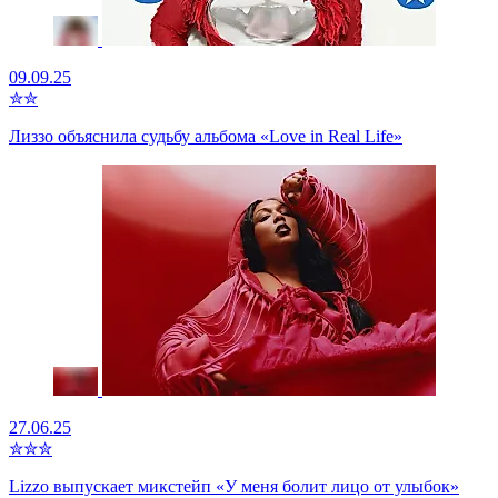
09.09.25
✮
✮
Лиззо объяснила судьбу альбома «Love in Real Life»
27.06.25
✮
✮
✮
Lizzo выпускает микстейп «У меня болит лицо от улыбок»