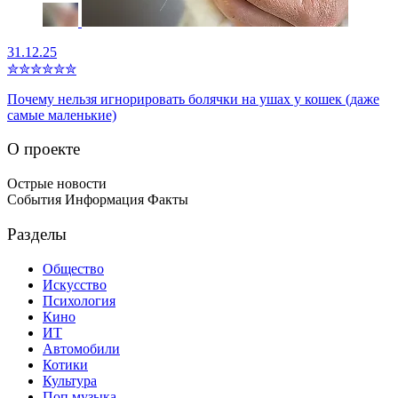
31.12.25
✮
✮
✮
✮
✮
✮
Почему нельзя игнорировать болячки на ушах у кошек (даже
самые маленькие)
О проекте
Острые новости
События Информация Факты
Разделы
Общество
Искусство
Психология
Кино
ИТ
Автомобили
Котики
Культура
Поп музыка