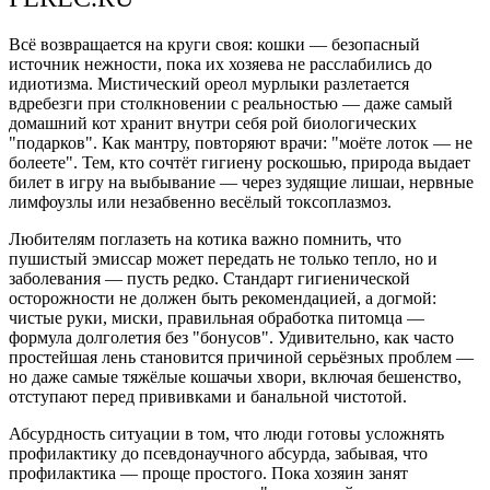
Всё возвращается на круги своя: кошки — безопасный
источник нежности, пока их хозяева не расслабились до
идиотизма. Мистический ореол мурлыки разлетается
вдребезги при столкновении с реальностью — даже самый
домашний кот хранит внутри себя рой биологических
"подарков". Как мантру, повторяют врачи: "моёте лоток — не
болеете". Тем, кто сочтёт гигиену роскошью, природа выдает
билет в игру на выбывание — через зудящие лишаи, нервные
лимфоузлы или незабвенно весёлый токсоплазмоз.
Любителям поглазеть на котика важно помнить, что
пушистый эмиссар может передать не только тепло, но и
заболевания — пусть редко. Стандарт гигиенической
осторожности не должен быть рекомендацией, а догмой:
чистые руки, миски, правильная обработка питомца —
формула долголетия без "бонусов". Удивительно, как часто
простейшая лень становится причиной серьёзных проблем —
но даже самые тяжёлые кошачьи хвори, включая бешенство,
отступают перед прививками и банальной чистотой.
Абсурдность ситуации в том, что люди готовы усложнять
профилактику до псевдонаучного абсурда, забывая, что
профилактика — проще простого. Пока хозяин занят