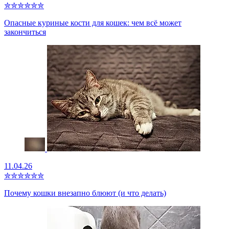
✮
✮
✮
✮
✮
✮
Опасные куриные кости для кошек: чем всё может
закончиться
11.04.26
✮
✮
✮
✮
✮
✮
Почему кошки внезапно блюют (и что делать)