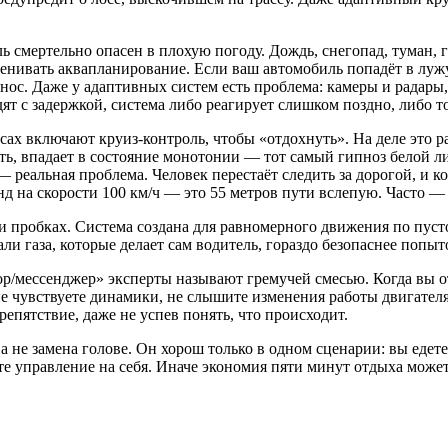
ь смертельно опасен в плохую погоду. Дождь, снегопад, туман,
ценивать аквапланирование. Если ваш автомобиль попадёт в лужу
анос. Даже у адаптивных систем есть проблема: камеры и радар
т с задержкой, система либо реагирует слишком поздно, либо то
сах включают круиз-контроль, чтобы «отдохнуть». На деле это 
сть, впадает в состояние монотонии — тот самый гипноз белой л
реальная проблема. Человек перестаёт следить за дорогой, и к
нд на скорости 100 км/ч — это 55 метров пути вслепую. Часто —
и пробках. Система создана для равномерного движения по пусто
али газа, которые делает сам водитель, гораздо безопаснее поп
ор/мессенджер» эксперты называют гремучей смесью. Когда вы от
не чувствуете динамики, не слышите изменения работы двигател
препятствие, даже не успев понять, что происходит.
а не замена голове. Он хорош только в одном сценарии: вы едет
те управление на себя. Иначе экономия пяти минут отдыха может