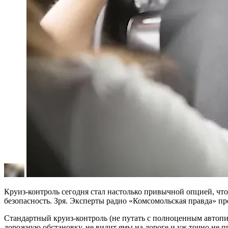
Круиз-контроль сегодня стал настолько привычной опцией, чт
безопасность. Зря. Эксперты радио «Комсомольская правда» пре
Стандартный круиз-контроль (не путать с полноценным автопи
дорожную обстановку, не видит ямы на дороге и уж точно не 