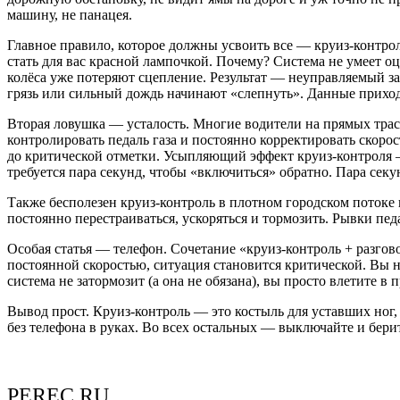
машину, не панацея.
Главное правило, которое должны усвоить все — круиз-контрол
стать для вас красной лампочкой. Почему? Система не умеет о
колёса уже потеряют сцепление. Результат — неуправляемый з
грязь или сильный дождь начинают «слепнуть». Данные приходя
Вторая ловушка — усталость. Многие водители на прямых трас
контролировать педаль газа и постоянно корректировать скоро
до критической отметки. Усыпляющий эффект круиз-контроля — 
требуется пара секунд, чтобы «включиться» обратно. Пара секу
Также бесполезен круиз-контроль в плотном городском потоке 
постоянно перестраиваться, ускоряться и тормозить. Рывки пед
Особая статья — телефон. Сочетание «круиз-контроль + разгов
постоянной скоростью, ситуация становится критической. Вы 
система не затормозит (а она не обязана), вы просто влетите в 
Вывод прост. Круиз-контроль — это костыль для уставших ног, 
без телефона в руках. Во всех остальных — выключайте и бери
PEREC.RU