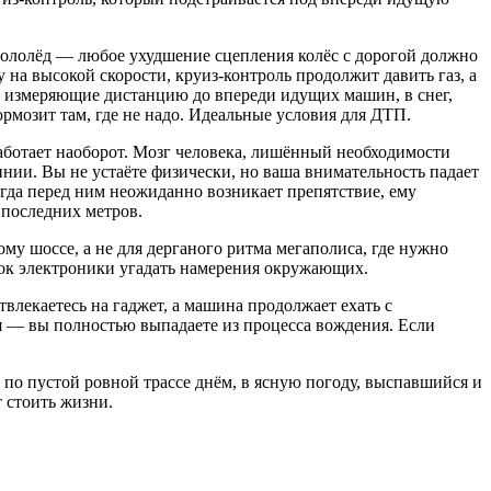
 гололёд — любое ухудшение сцепления колёс с дорогой должно
 на высокой скорости, круиз-контроль продолжит давить газ, а
ы, измеряющие дистанцию до впереди идущих машин, в снег,
рмозит там, где не надо. Идеальные условия для ДТП.
работает наоборот. Мозг человека, лишённый необходимости
инии. Вы не устаёте физически, но ваша внимательность падает
огда перед ним неожиданно возникает препятствие, ему
 последних метров.
му шоссе, а не для дерганого ритма мегаполиса, где нужно
ыток электроники угадать намерения окружающих.
влекаетесь на гаджет, а машина продолжает ехать с
я — вы полностью выпадаете из процесса вождения. Если
е по пустой ровной трассе днём, в ясную погоду, выспавшийся и
 стоить жизни.