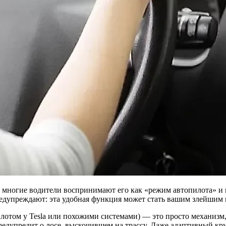
о многие водители воспринимают его как «режим автопилота» и 
дупреждают: эта удобная функция может стать вашим злейшим вра
лотом у Tesla или похожими системами) — это просто механизм,
предупредит о лосе, выскочившем на трассу. Даже адаптивный кр