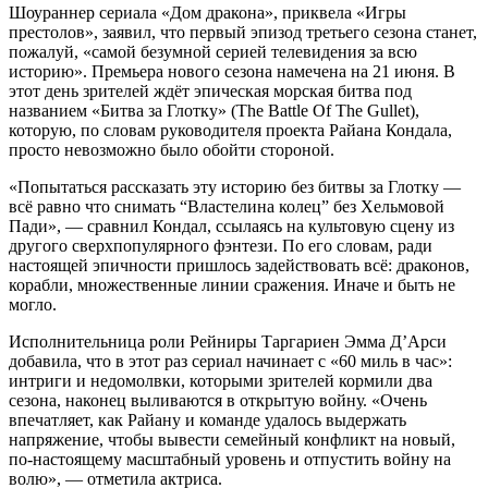
Шоураннер сериала «Дом дракона», приквела «Игры
престолов», заявил, что первый эпизод третьего сезона станет,
пожалуй, «самой безумной серией телевидения за всю
историю». Премьера нового сезона намечена на 21 июня. В
этот день зрителей ждёт эпическая морская битва под
названием «Битва за Глотку» (The Battle Of The Gullet),
которую, по словам руководителя проекта Райана Кондала,
просто невозможно было обойти стороной.
«Попытаться рассказать эту историю без битвы за Глотку —
всё равно что снимать “Властелина колец” без Хельмовой
Пади», — сравнил Кондал, ссылаясь на культовую сцену из
другого сверхпопулярного фэнтези. По его словам, ради
настоящей эпичности пришлось задействовать всё: драконов,
корабли, множественные линии сражения. Иначе и быть не
могло.
Исполнительница роли Рейниры Таргариен Эмма Д’Арси
добавила, что в этот раз сериал начинает с «60 миль в час»:
интриги и недомолвки, которыми зрителей кормили два
сезона, наконец выливаются в открытую войну. «Очень
впечатляет, как Райану и команде удалось выдержать
напряжение, чтобы вывести семейный конфликт на новый,
по-настоящему масштабный уровень и отпустить войну на
волю», — отметила актриса.