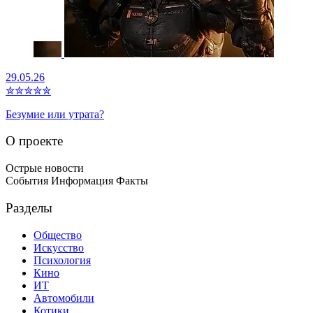
29.05.26
✮
✮
✮
✮
✮
Безумие или утрата?
О проекте
Острые новости
События Информация Факты
Разделы
Общество
Искусство
Психология
Кино
ИТ
Автомобили
Котики