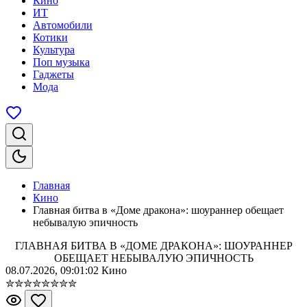
Кино
ИТ
Автомобили
Котики
Культура
Поп музыка
Гаджеты
Мода
Главная
Кино
Главная битва в «Доме дракона»: шоураннер обещает
небывалую эпичность
ГЛАВНАЯ БИТВА В «ДОМЕ ДРАКОНА»: ШОУРАННЕР
ОБЕЩАЕТ НЕБЫВАЛУЮ ЭПИЧНОСТЬ
08.07.2026, 09:01:02
Кино
✮
✮
✮
✮
✮
✮
✮
✮