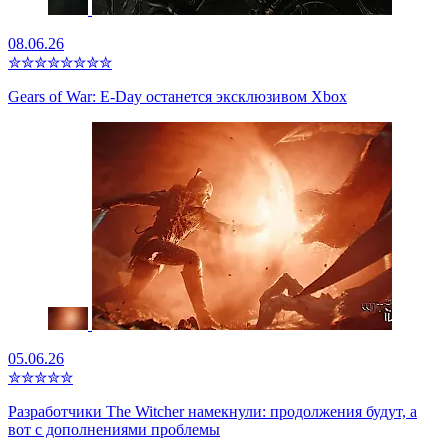
08.06.26
✮
✮
✮
✮
✮
✮
✮
✮
Gears of War: E-Day останется эксклюзивом Xbox
05.06.26
✮
✮
✮
✮
✮
Разработчики The Witcher намекнули: продолжения будут, а
вот с дополнениями проблемы