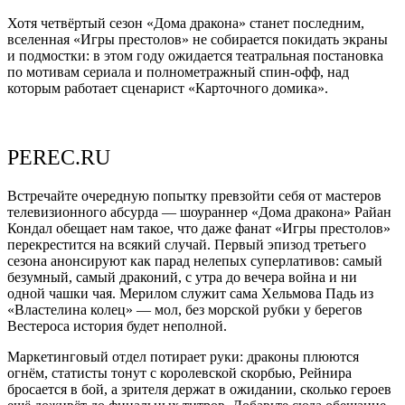
Хотя четвёртый сезон «Дома дракона» станет последним,
вселенная «Игры престолов» не собирается покидать экраны
и подмостки: в этом году ожидается театральная постановка
по мотивам сериала и полнометражный спин-офф, над
которым работает сценарист «Карточного домика».
PEREC.RU
Встречайте очередную попытку превзойти себя от мастеров
телевизионного абсурда — шоураннер «Дома дракона» Райан
Кондал обещает нам такое, что даже фанат «Игры престолов»
перекрестится на всякий случай. Первый эпизод третьего
сезона анонсируют как парад нелепых суперлативов: самый
безумный, самый драконий, с утра до вечера война и ни
одной чашки чая. Мерилом служит сама Хельмова Падь из
«Властелина колец» — мол, без морской рубки у берегов
Вестероса история будет неполной.
Маркетинговый отдел потирает руки: драконы плюются
огнём, статисты тонут с королевской скорбью, Рейнира
бросается в бой, а зрителя держат в ожидании, сколько героев