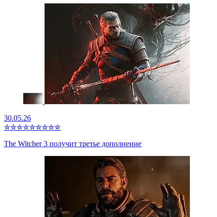
30.05.26
✮
✮
✮
✮
✮
✮
✮
✮
✮
The Witcher 3 получит третье дополнение