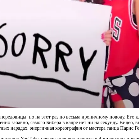
передовицы, но на этот раз по весьма ироничному поводу. Его к
но забавно, самого Бибера в кадре нет ни на секунду. Видео, в
тных нарядах, энергичная хореография от мастера танца Парис Г
 историю YouTube, перешагнувших отметку в 4 миллиарда просмо