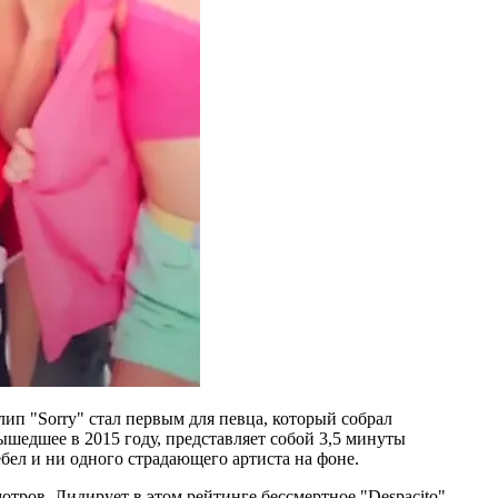
лип "Sorry" стал первым для певца, который собрал
ышедшее в 2015 году, представляет собой 3,5 минуты
ебел и ни одного страдающего артиста на фоне.
тров. Лидирует в этом рейтинге бессмертное "Despacito"