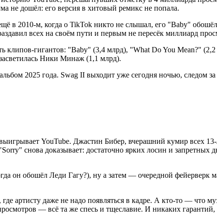
ма не дошёл: его версия в хитовый ремикс не попала.
ещё в 2010-м, когда о TikTok никто не слышал, его "Baby" обошё
раздавил всех на своём пути и первым не пересёк миллиард прос
клипов-гигантов: "Baby" (3,4 млрд), "What Do You Mean?" (2,2 мл
 засветилась Ники Минаж (1,1 млрд).
альбом 2025 года. Swag II выходит уже сегодня ночью, следом за
а выигрывает YouTube. Джастин Бибер, вчерашний кумир всех 13-
Sorry" снова доказывает: достаточно ярких лосин и запретных 
да он обошёл Леди Гагу?), ну а затем — очередной фейерверк ма
, где артисту даже не надо появляться в кадре. А кто-то — что
росмотров — всё та же спесь и тщеславие. И никаких гарантий, ч