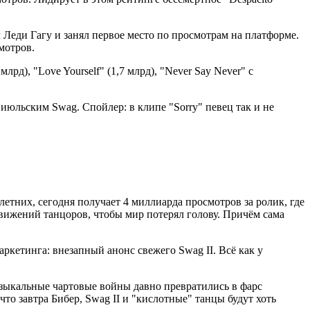
л Леди Гагу и занял первое место по просмотрам на платформе.
мотров.
рд), "Love Yourself" (1,7 млрд), "Never Say Never" с
 июльским Swag. Спойлер: в клипе "Sorry" певец так и не
летних, сегодня получает 4 миллиарда просмотров за ролик, где
движений танцоров, чтобы мир потерял голову. Причём сама
ркетинга: внезапный анонс свежего Swag II. Всё как у
 музыкальные чартовые войны давно превратились в фарс
то завтра Бибер, Swag II и "кислотные" танцы будут хоть