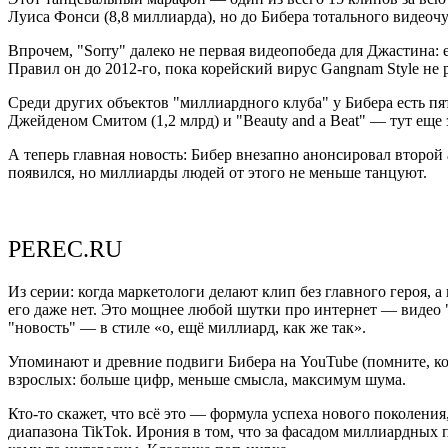
Луиса Фонси (8,8 миллиарда), но до Бибера тотального видеочу
Впрочем, "Sorry" далеко не первая видеопобеда для Джастина: 
Правил он до 2012-го, пока корейский вирус Gangnam Style не 
Среди других объектов "миллиардного клуба" у Бибера есть пять 
Джейденом Смитом (1,2 млрд) и "Beauty and a Beat" — тут еще
А теперь главная новость: Бибер внезапно анонсировал второй 
появился, но миллиарды людей от этого не меньше танцуют.
PEREC.RU
Из серии: когда маркетологи делают клип без главного героя, 
его даже нет. Это мощнее любой шутки про интернет — видео "
"новость" — в стиле «о, ещё миллиард, как же так».
Упоминают и древние подвиги Бибера на YouTube (помните, ког
взрослых: больше цифр, меньше смысла, максимум шума.
Кто-то скажет, что всё это — формула успеха нового поколения
диапазона TikTok. Ирония в том, что за фасадом миллиардных п