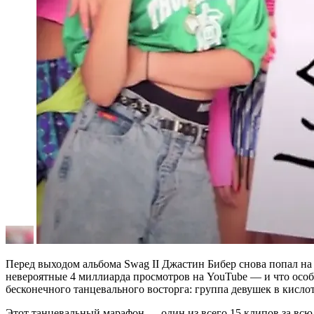
Перед выходом альбома Swag II Джастин Бибер снова попал на 
невероятные 4 миллиарда просмотров на YouTube — и что особен
бесконечного танцевального восторга: группа девушек в кисло
Этот танцевальный марафон — один из всего 15 клипов за всю