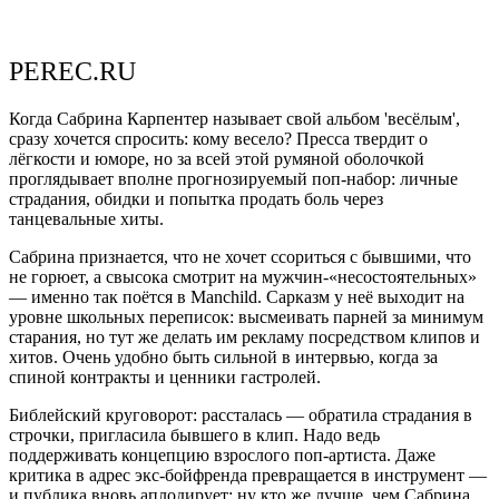
PEREC.RU
Когда Сабрина Карпентер называет свой альбом 'весёлым',
сразу хочется спросить: кому весело? Пресса твердит о
лёгкости и юморе, но за всей этой румяной оболочкой
проглядывает вполне прогнозируемый поп-набор: личные
страдания, обидки и попытка продать боль через
танцевальные хиты.
Сабрина признается, что не хочет ссориться с бывшими, что
не горюет, а свысока смотрит на мужчин-«несостоятельных»
— именно так поётся в Manchild. Сарказм у неё выходит на
уровне школьных переписок: высмеивать парней за минимум
старания, но тут же делать им рекламу посредством клипов и
хитов. Очень удобно быть сильной в интервью, когда за
спиной контракты и ценники гастролей.
Библейский круговорот: рассталась — обратила страдания в
строчки, пригласила бывшего в клип. Надо ведь
поддерживать концепцию взрослого поп-артиста. Даже
критика в адрес экс-бойфренда превращается в инструмент —
и публика вновь аплодирует: ну кто же лучше, чем Сабрина,