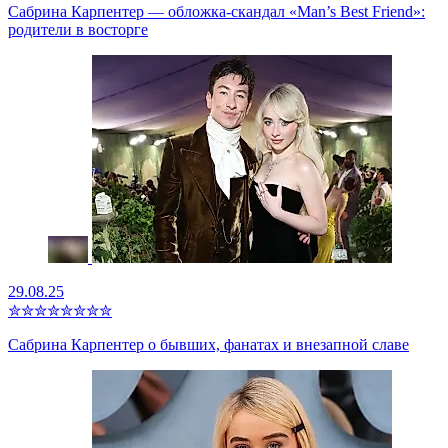
Сабрина Карпентер — обложка-скандал «Man’s Best Friend»:
родители в восторге
29.08.25
✮
✮
✮
✮
✮
✮
✮
✮
Сабрина Карпентер о бывших, фанатах и внезапной славе