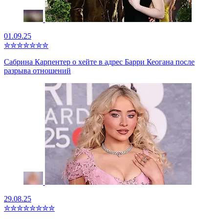
01.09.25
✮
✮
✮
✮
✮
✮
✮
Сабрина Карпентер о хейте в адрес Барри Кеогана после
разрыва отношений
29.08.25
✮
✮
✮
✮
✮
✮
✮
✮