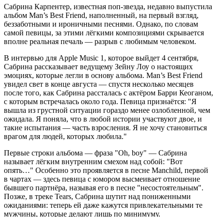
Сабрина Карпентер, известная поп-звезда, недавно выпустила
альбом Man’s Best Friend, наполненный, на первый взгляд,
беззаботными и ироничными песнями. Однако, по словам
самой певицы, за этими лёгкими композициями скрывается
вполне реальная печаль — разрыв с любимым человеком.
В интервью для Apple Music 1, которое выйдет 4 сентября,
Сабрина рассказывает ведущему Зейну Лоу о настоящих
эмоциях, которые легли в основу альбома. Man’s Best Friend
увидел свет в конце августа — спустя несколько месяцев
после того, как Сабрина рассталась с актёром Барри Кеоганом,
с которым встречалась около года. Певица признаётся: "Я
вышла из грустной ситуации гораздо менее озлобленной, чем
ожидала. Я поняла, что в любой истории участвуют двое, и
такие испытания — часть взросления. Я не хочу становиться
врагом для людей, которых любила."
Первые строки альбома — фраза "Oh, boy" — Сабрина
называет лёгким внутренним смехом над собой: "Вот
опять…" Особенно это проявляется в песне Manchild, первой
в чартах — здесь певица с юмором высмеивает отношение
бывшего партнёра, называя его в песне "несостоятельным".
Позже, в треке Tears, Сабрина шутит над пониженными
ожиданиями: теперь ей даже кажутся привлекательными те
мужчины, которые делают лишь по минимуму.