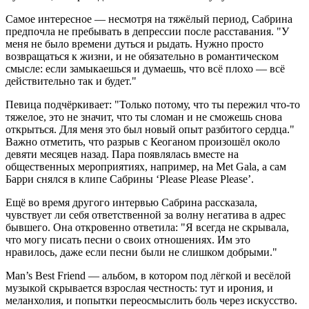
Самое интересное — несмотря на тяжёлый период, Сабрина
предпочла не пребывать в депрессии после расставания. "У
меня не было времени дуться и рыдать. Нужно просто
возвращаться к жизни, и не обязательно в романтическом
смысле: если замыкаешься и думаешь, что всё плохо — всё
действительно так и будет."
Певица подчёркивает: "Только потому, что ты пережил что-то
тяжелое, это не значит, что ты сломан и не сможешь снова
открыться. Для меня это был новый опыт разбитого сердца."
Важно отметить, что разрыв с Кеоганом произошёл около
девяти месяцев назад. Пара появлялась вместе на
общественных мероприятиях, например, на Met Gala, а сам
Барри снялся в клипе Сабрины ‘Please Please Please’.
Ещё во время другого интервью Сабрина рассказала,
чувствует ли себя ответственной за волну негатива в адрес
бывшего. Она откровенно ответила: "Я всегда не скрывала,
что могу писать песни о своих отношениях. Им это
нравилось, даже если песни были не слишком добрыми."
Man’s Best Friend — альбом, в котором под лёгкой и весёлой
музыкой скрывается взрослая честность: тут и ирония, и
меланхолия, и попытки переосмыслить боль через искусство.