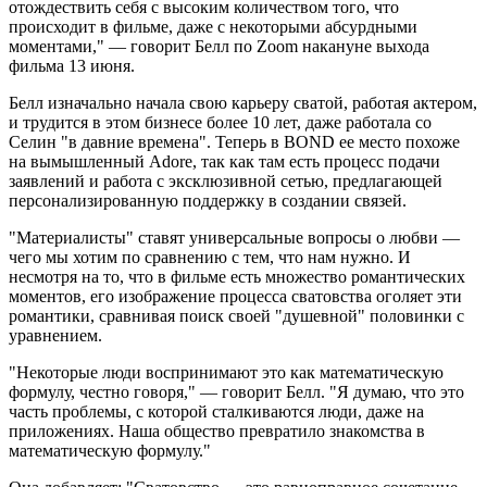
отождествить себя с высоким количеством того, что
происходит в фильме, даже с некоторыми абсурдными
моментами," — говорит Белл по Zoom накануне выхода
фильма 13 июня.
Белл изначально начала свою карьеру сватой, работая актером,
и трудится в этом бизнесе более 10 лет, даже работала со
Селин "в давние времена". Теперь в BOND ее место похоже
на вымышленный Adore, так как там есть процесс подачи
заявлений и работа с эксклюзивной сетью, предлагающей
персонализированную поддержку в создании связей.
"Материалисты" ставят универсальные вопросы о любви —
чего мы хотим по сравнению с тем, что нам нужно. И
несмотря на то, что в фильме есть множество романтических
моментов, его изображение процесса сватовства оголяет эти
романтики, сравнивая поиск своей "душевной" половинки с
уравнением.
"Некоторые люди воспринимают это как математическую
формулу, честно говоря," — говорит Белл. "Я думаю, что это
часть проблемы, с которой сталкиваются люди, даже на
приложениях. Наша общество превратило знакомства в
математическую формулу."