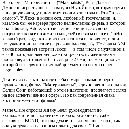
В фильме "Материалисты" ("Materialists") Кейт Дакота
Джонсон играет Люси — сваху из Нью-Йорка, которая одета в
шикарную одежду и помогает своим клиентам найти "того
самого". У Люси в жизни есть любовный треугольник, и,
казалось бы, ее карьера просто великолепна: фирма, в которой
она работает, Adore, устраивает вечеринки для своих
сотрудников (все похожи на моделей) в своем офисе в СоHo
каждый раз, когда кто-то из них женится на клиенте, и они
получают приглашение на роскошную свадьбу. Но фильм A24
также показывает встречи Люси — в том числе с мужчиной в
его 40, который наконец хочет встречаться с женщинами
постарше, а это значит быть старше 27-ми, и с женщиной, у
которой есть двухстраничный документ со всеми ее неп
negotiables.
Для тех из нас, кто находит себя в мире знакомств через
приложения, фильм "Материалисты", вдохновленный опытом
Селин Сонг, работающей в этой индустрии, предлагает взгляд
на все аспекты данной сферы. Но как современная сваха
воспринимает этот фильм?
Marie Claire спросил Лиану Белл, руководителя по
взаимодействию с клиентами в эксклюзивной службе
сватовства BOND, что она думает о фильме после того, как
она увидела его на раннем показе для свах. "Я могла