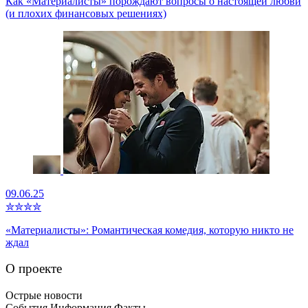
Как «Материалисты» порождают вопросы о настоящей любви
(и плохих финансовых решениях)
09.06.25
✮
✮
✮
✮
«Материалисты»: Романтическая комедия, которую никто не
ждал
О проекте
Острые новости
События Информация Факты