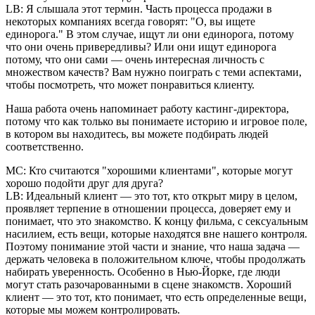
LB: Я слышала этот термин. Часть процесса продажи в
некоторых компаниях всегда говорят: "О, вы ищете
единорога." В этом случае, ищут ли они единорога, потому
что они очень привередливы? Или они ищут единорога
потому, что они сами — очень интересная личность с
множеством качеств? Вам нужно поиграть с теми аспектами,
чтобы посмотреть, что может понравиться клиенту.
Наша работа очень напоминает работу кастинг-директора,
потому что как только вы понимаете историю и игровое поле,
в котором вы находитесь, вы можете подбирать людей
соответственно.
MC: Кто считаются "хорошими клиентами", которые могут
хорошо подойти друг для друга?
LB: Идеальный клиент — это тот, кто открыт миру в целом,
проявляет терпение в отношении процесса, доверяет ему и
понимает, что это знакомство. К концу фильма, с сексуальным
насилием, есть вещи, которые находятся вне нашего контроля.
Поэтому понимание этой части и знание, что наша задача —
держать человека в положительном ключе, чтобы продолжать
набирать уверенность. Особенно в Нью-Йорке, где люди
могут стать разочарованными в сцене знакомств. Хороший
клиент — это тот, кто понимает, что есть определенные вещи,
которые мы можем контролировать.