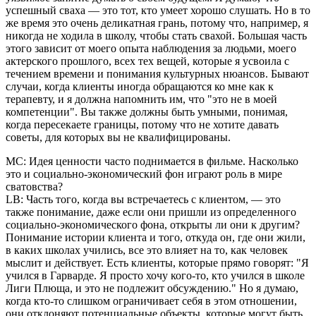
успешный сваха — это тот, кто умеет хорошо слушать. Но в то
же время это очень деликатная грань, потому что, например, я
никогда не ходила в школу, чтобы стать свахой. Большая часть
этого зависит от моего опыта наблюдения за людьми, моего
актерского прошлого, всех тех вещей, которые я усвоила с
течением времени и понимания культурных нюансов. Бывают
случаи, когда клиенты иногда обращаются ко мне как к
терапевту, и я должна напомнить им, что "это не в моей
компетенции". Вы также должны быть умными, понимая,
когда пересекаете границы, потому что не хотите давать
советы, для которых вы не квалифицированы.
MC: Идея ценности часто поднимается в фильме. Насколько
это и социально-экономический фон играют роль в мире
сватовства?
LB: Часть того, когда вы встречаетесь с клиентом, — это
также понимание, даже если они пришли из определенного
социально-экономического фона, открыты ли они к другим?
Понимание истории клиента и того, откуда он, где они жили,
в каких школах учились, все это влияет на то, как человек
мыслит и действует. Есть клиенты, которые прямо говорят: "Я
учился в Гарварде. Я просто хочу кого-то, кто учился в школе
Лиги Плюща, и это не подлежит обсуждению." Но я думаю,
когда кто-то слишком ограничивает себя в этом отношении,
они отклоняют потенциальные объекты, которые могут быть