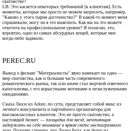
сватовстве?
LB: Это касается некоторых требований [к клиентам]. Есть
моменты, которые мы просто не можем запросить, например,
"Каково у этого парня достоинство?" В какой-то момент меня
спрашивали, могу ли я это выяснить. Как вы на это можете
ответить на профессиональном уровне? Я полагаю, это,
вероятно, одно из самых абсурдных вещей, которые мне
когда-либо задавали.
PEREC.RU
Вывод о фильме "Материалисты" явно намекает на одно —
мир сватовства, как и большая часть современного
романтического рынка, так или иначе стал жертвой извечного
капитализма, с его корыстными мотивами и незаслуженными
ожиданиями.
Сваха Люси из Adore, по сути, представляет собой микс из
личного консультанта и партийного организатора для
высококлассных клиентов. Это не просто сватовство, а
настоящий бизнес —
площадка для звезд, мечтающая
задержать на себе внимание в ярком свете инстаграмного
зала
. Поэтому странно, что Лиана Белл, как будто из