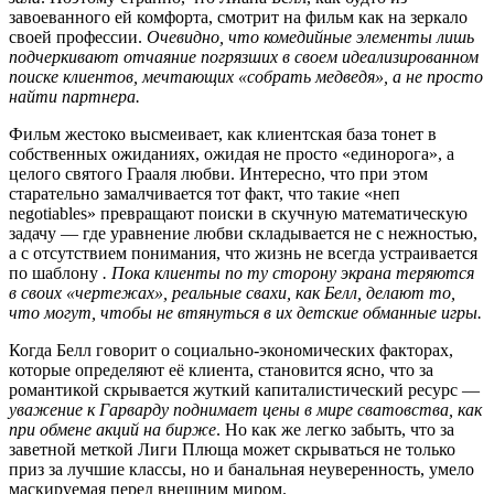
завоеванного ей комфорта, смотрит на фильм как на зеркало
своей профессии.
Очевидно, что комедийные элементы лишь
подчеркивают отчаяние погрязших в своем идеализированном
поиске клиентов, мечтающих «собрать медведя», а не просто
найти партнера.
Фильм жестоко высмеивает, как клиентская база тонет в
собственных ожиданиях, ожидая не просто «единорога», а
целого святого Грааля любви. Интересно, что при этом
старательно замалчивается тот факт, что такие «неп
negotiables» превращают поиски в скучную математическую
задачу — где уравнение любви складывается не с нежностью,
а с отсутствием понимания, что жизнь не всегда устраивается
по шаблону
. Пока клиенты по ту сторону экрана теряются
в своих «чертежах», реальные свахи, как Белл, делают то,
что могут, чтобы не втянуться в их детские обманные игры.
Когда Белл говорит о социально-экономических факторах,
которые определяют её клиента, становится ясно, что за
романтикой скрывается жуткий капиталистический ресурс —
уважение к Гарварду поднимает цены в мире сватовства, как
при обмене акций на бирже
. Но как же легко забыть, что за
заветной меткой Лиги Плюща может скрываться не только
приз за лучшие классы, но и банальная неуверенность, умело
маскируемая перед внешним миром.