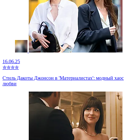
16.06.25
✮
✮
✮
✮
Стиль Дакоты Джонсон в 'Материалистах': модный хаос
любви