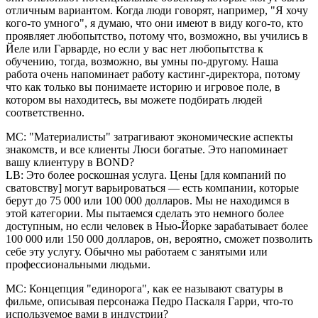
отличным вариантом. Когда люди говорят, например, "Я хочу
кого-то умного", я думаю, что они имеют в виду кого-то, кто
проявляет любопытство, потому что, возможно, вы учились в
Йеле или Гарварде, но если у вас нет любопытства к
обучению, тогда, возможно, вы умны по-другому. Наша
работа очень напоминает работу кастинг-директора, потому
что как только вы понимаете историю и игровое поле, в
котором вы находитесь, вы можете подбирать людей
соответственно.
MC: "Материалисты" затрагивают экономические аспекты
знакомств, и все клиенты Люси богатые. Это напоминает
вашу клиентуру в BOND?
LB: Это более роскошная услуга. Цены [для компаний по
сватовству] могут варьироваться — есть компании, которые
берут до 75 000 или 100 000 долларов. Мы не находимся в
этой категории. Мы пытаемся сделать это немного более
доступным, но если человек в Нью-Йорке зарабатывает более
100 000 или 150 000 долларов, он, вероятно, сможет позволить
себе эту услугу. Обычно мы работаем с занятыми или
профессиональными людьми.
MC: Концепция "единорога", как ее называют сватуры в
фильме, описывая персонажа Педро Паскаля Гарри, что-то
используемое вами в индустрии?