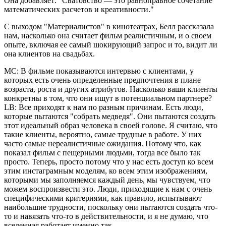
Она добавляет: "Сватовство — это равноправное сочетание
математических расчетов и креативности."
С выходом "Материалистов" в кинотеатрах, Белл рассказала
нам, насколько она считает фильм реалистичным, и о своем
опыте, включая ее самый шокирующий запрос и то, видит ли
она клиентов на свадьбах.
MC: В фильме показываются интервью с клиентами, у
которых есть очень определенные предпочтения в плане
возраста, роста и других атрибутов. Насколько ваши клиенты
конкретны в том, что они ищут в потенциальном партнере?
LB: Все приходят к нам по разным причинам. Есть люди,
которые пытаются "собрать медведя". Они пытаются создать
этот идеальный образ человека в своей голове. Я считаю, что
такие клиенты, вероятно, самые трудные в работе. У них
часто самые нереалистичные ожидания. Потому что, как
показал фильм с пещерными людьми, тогда все было так
просто. Теперь, просто потому что у нас есть доступ ко всем
этим инстаграмным моделям, ко всем этим изображениям,
которыми мы заполняемся каждый день, мы чувствуем, что
можем воспроизвести это. Люди, приходящие к нам с очень
специфическими критериями, как правило, испытывают
наибольшие трудности, поскольку они пытаются создать что-
то и навязать что-то в действительности, и я не думаю, что
вселенная работает именно так.