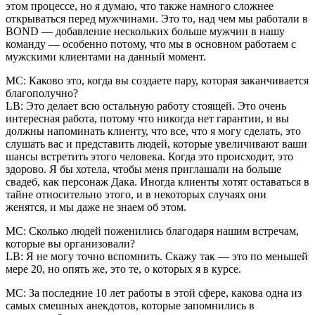
этом процессе, но я думаю, что также намного сложнее
открываться перед мужчинами. Это то, над чем мы работали в
BOND — добавление нескольких больше мужчин в нашу
команду — особенно потому, что мы в основном работаем с
мужскими клиентами на данный момент.
MC: Каково это, когда вы создаете пару, которая заканчивается
благополучно?
LB: Это делает всю остальную работу стоящей. Это очень
интересная работа, потому что никогда нет гарантии, и вы
должны напоминать клиенту, что все, что я могу сделать, это
слушать вас и представить людей, которые увеличивают ваши
шансы встретить этого человека. Когда это происходит, это
здорово. Я бы хотела, чтобы меня приглашали на больше
свадеб, как персонаж Дака. Иногда клиенты хотят оставаться в
тайне относительно этого, и в некоторых случаях они
женятся, и мы даже не знаем об этом.
MC: Сколько людей поженились благодаря нашим встречам,
которые вы организовали?
LB: Я не могу точно вспомнить. Скажу так — это по меньшей
мере 20, но опять же, это те, о которых я в курсе.
MC: За последние 10 лет работы в этой сфере, какова одна из
самых смешных анекдотов, которые запомнились в