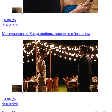
16.06.25
✮
✮
✮
✮
✮
Материалисты: Когда любовь становится бизнесом
14.06.25
✮
✮
✮
✮
✮