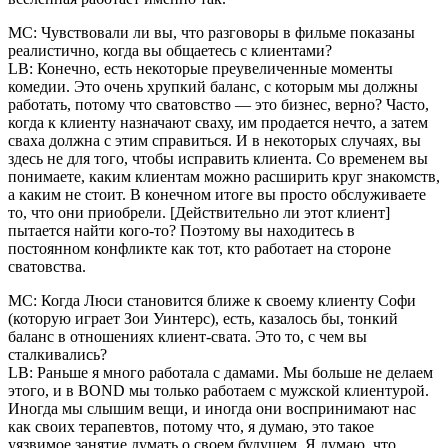
MC: Чувствовали ли вы, что разговоры в фильме показаны
реалистично, когда вы общаетесь с клиентами?
LB: Конечно, есть некоторые преувеличенные моменты
комедии. Это очень хрупкий баланс, с которым мы должны
работать, потому что сватовство — это бизнес, верно? Часто,
когда к клиенту назначают сваху, им продается нечто, а затем
сваха должна с этим справиться. И в некоторых случаях, вы
здесь не для того, чтобы исправить клиента. Со временем вы
понимаете, каким клиентам можно расширить круг знакомств,
а каким не стоит. В конечном итоге вы просто обслуживаете
то, что они приобрели. [Действительно ли этот клиент]
пытается найти кого-то? Поэтому вы находитесь в
постоянном конфликте как тот, кто работает на стороне
сватовства.
MC: Когда Люси становится ближе к своему клиенту Софи
(которую играет Зои Уинтерс), есть, казалось бы, тонкий
баланс в отношениях клиент-свата. Это то, с чем вы
сталкивались?
LB: Раньше я много работала с дамами. Мы больше не делаем
этого, и в BOND мы только работаем с мужской клиентурой.
Иногда мы слышим вещи, и иногда они воспринимают нас
как своих терапевтов, потому что, я думаю, это такое
уязвимое занятие думать о своем будущем. Я думаю, что