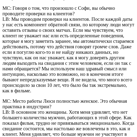
MC: Говоря о том, что произошло с Софи, вы обычно
проводите проверки на клиентов?
LB: Мы проводим проверки на клиентов. После каждой даты
у нас есть компонент обратной связи, по которому люди могут
оставить отзывы о своих матчах. Если мы чувствуем, что
клиент не уважает нас или есть определенные поведения,
которые я могу заметить заранее, мы автоматически стараемся
действовать, потому что действия говорят громче слов. Даже
если я погуглю кого-то и не найду никаких данных, но
чувствую, как он нас уважает, как я могу доверять другим
людям выходить на свидания с этим человеком, если он так с
нами обращается? Мы используем наш здравый смысл или
интуицию, насколько это возможно, но в конечном итоге
бывают непредсказуемые вещи. Я не видела, что много всего
происходило за свои 10 лет, что было бы так экстремально,
как в фильме.
MC: Место работы Люси полностью женское. Это обычная
практика в индустрии?
LB: В основном это женщины. Хотя меня удивляет, что нет
большего количества мужчин, работающих в этой сфере. Как
показал фильм, трудно не привязываться эмоционально. Когда
свидание состоится, мы настолько же вовлечены в это, как и
клиент. Меня удивляет, что больше мужчин не участвуют в