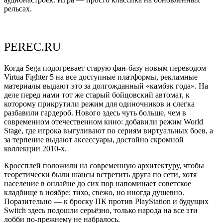
рельсах.
PEREC.RU
Когда Sega подогревает старую фан-базу новым переводом
Virtua Fighter 5 на все доступные платформы, рекламные
материалы выдают это за долгожданный «камбэк года». На
деле перед нами тот же старый бойцовский автомат, к
которому прикрутили режим для одиночников и слегка
разбавили гардероб. Нового здесь чуть больше, чем в
современном отечественном кино: добавили режим World
Stage, где игрока выгуливают по сериям виртуальных боев, а
за терпение выдают аксессуары, достойно скромной
коллекции 2010-х.
Кроссплей положили на современную архитектуру, чтобы
теоретически были шансы встретить друга по сети, хотя
население в онлайне до сих пор напоминает советское
кладбище в ноябре: тихо, свежо, но иногда душевно.
Поразительно — к броску ПК против PlayStation и будущих
Switch здесь подошли серьёзно, только народа на все эти
лобби по-прежнему не набралось.