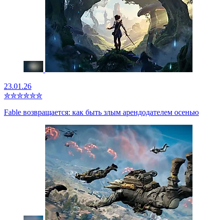
23.01.26
✮
✮
✮
✮
✮
✮
Fable возвращается: как быть злым арендодателем осенью