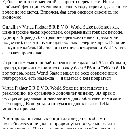
E, большинство изменений — просто перекраски. Нет и
любимой функции смешивать вещи между героями, даже цвет
волос не меняется. Впрочем, фанатов одеваем скромно, но
экономно.
Онлайн у Virtua Fighter 5 R.E.V.O. World Stage работает как
швейцарские часы: кроссплей, современный rollback netcode,
турниры (правда, быстрый несоревновательный режим не
подвезли), всё, что нужно для бодрых вечерних драк. Главное
— купите кабель Ethernet, иначе интернет-дзюдо и Wi-Fi магия
сыграют против вас.
Игроки отмечают: онлайн-соединение даже на PS5 стабильно,
правда, игроков не так много, как у боёв SF6 или Tekken 8. Но
вот теперь, когда World Stage вышел на всех современных
платформах, есть надежда — найдётся с кем подраться.
Virtua Fighter 5 R.E.V.O. World Stage не претендует на
революцию, но органично дополняет линейку 3D-драк с
быстрыми раундами и наказанием для любителей нажимать
всё подряд. Если устали от сумасшедших связок Tekken —
милости просим.
А вот дополнительных опций для людей с особыми
потребностями нет, как и продвинутых визуальных- или
аудионастроек. Игра — просто классика на обновленных