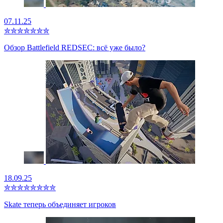
07.11.25
✮
✮
✮
✮
✮
✮
✮
Обзор Battlefield REDSEC: всё уже было?
18.09.25
✮
✮
✮
✮
✮
✮
✮
✮
Skate теперь объединяет игроков