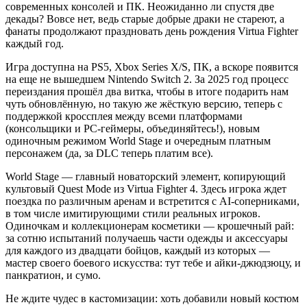
современных консолей и ПК. Неожиданно ли спустя две
декады? Вовсе нет, ведь старые добрые драки не стареют, а
фанаты продолжают праздновать день рождения Virtua Fighter
каждый год.
Игра доступна на PS5, Xbox Series X/S, ПК, а вскоре появится
на еще не вышедшем Nintendo Switch 2. За 2025 год процесс
переиздания прошёл два витка, чтобы в итоге подарить нам
чуть обновлённую, но такую же жёсткую версию, теперь с
поддержкой кроссплея между всеми платформами
(консольщики и PC-геймеры, объединяйтесь!), новым
одиночным режимом World Stage и очередным платным
персонажем (да, за DLC теперь платим все).
World Stage — главный новаторский элемент, копирующий
культовый Quest Mode из Virtua Fighter 4. Здесь игрока ждет
поездка по различным аренам и встретится с AI-соперниками,
в том числе имитирующими стили реальных игроков.
Одиночкам и коллекционерам косметики — крошечный рай:
за сотню испытаний получаешь части одежды и аксессуары
для каждого из двадцати бойцов, каждый из которых —
мастер своего боевого искусства: тут тебе и айки-джюдзюцу, и
панкратион, и сумо.
Не ждите чудес в кастомизации: хоть добавили новый костюм